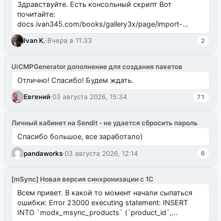
Здравствуйте. Есть консольный скрипт Вот
почитайте:
docs.ivan345.com/books/gallery3x/page/import-
ms2galleryphp
Ivan K.
·
Вчера в 11:33
2
UiCMPGenerator дополнение для создания пакетов
Отлично! Спасибо! Будем ждать.
Евгений
·
03 августа 2026, 15:34
71
Личный кабинет на Sendit - не удается сбросить пароль
Спасибо большое, все заработало)
pandaworks
·
03 августа 2026, 12:14
6
[mSync] Новая версия синхронизации с 1С
Всем привет. В какой то момент начали сыпаться
ошибки: Error 23000 executing statement: INSERT
INTO `modx_msync_products` (`product_id`,