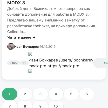
MODX 3.
Добрый день! Возникает много вопросов как
обновить дополнения для работы в MODX 3.
Предлагаю вашему вниманию заметку от
разработчика theboxer, на примере дополнения
Collectio...
Читать далее →
Иван Бочкарев
·
16.12.2019
Иван Бочкарев
/users/ibochkarev
+2
2 927
11
modx.pro
https://modx.pro
1
2
3
4
5
6
7
8
9
10