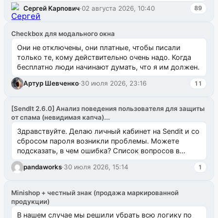
`uuid_1c`) VALUES ...
Сергей Карпович
·
02 августа 2026, 10:40
89
Checkbox для модального окна
Они не отключены, они платные, чтобы писали
только те, кому действительно очень надо. Когда
бесплатно люди начинают думать, что я им должен.
Артур Шевченко
·
30 июля 2026, 23:16
11
[SendIt 2.6.0] Анализ поведения пользователя для защиты
от спама (невидимая капча)...
Здравствуйте. Делаю личный кабинет на Sendit и со
сбросом пароля возникли проблемы. Можете
подсказать, в чем ошибка? Список вопросов в
одноименном разделе на modx.pro пока пуст, и,...
pandaworks
·
30 июля 2026, 15:14
1
Minishop + честный знак (продажа маркированной
продукции)
В нашем случае мы решили убрать всю логику по