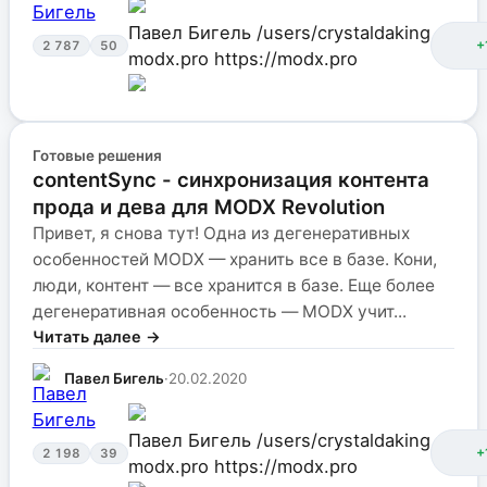
Павел Бигель
/users/crystaldaking
+
2 787
50
modx.pro
https://modx.pro
Готовые решения
contentSync - синхронизация контента
прода и дева для MODX Revolution
Привет, я снова тут! Одна из дегенеративных
особенностей MODX — хранить все в базе. Кони,
люди, контент — все хранится в базе. Еще более
дегенеративная особенность — MODX учит...
Читать далее →
Павел Бигель
·
20.02.2020
Павел Бигель
/users/crystaldaking
+
2 198
39
modx.pro
https://modx.pro