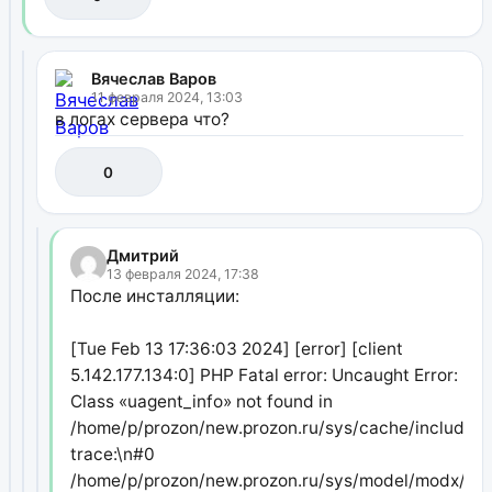
Вячеслав Варов
11 февраля 2024, 13:03
в логах сервера что?
0
Дмитрий
13 февраля 2024, 17:38
После инсталляции:
[Tue Feb 13 17:36:03 2024] [error] [client
5.142.177.134:0] PHP Fatal error: Uncaught Error:
Class «uagent_info» not found in
/home/p/prozon/new.prozon.ru/sys/cache/includes/
trace:\n#0
/home/p/prozon/new.prozon.ru/sys/model/modx/mods