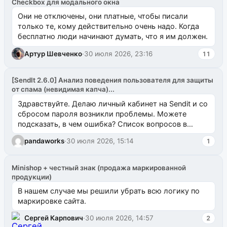
Checkbox для модального окна
Они не отключены, они платные, чтобы писали
только те, кому действительно очень надо. Когда
бесплатно люди начинают думать, что я им должен.
Артур Шевченко
·
30 июля 2026, 23:16
11
[SendIt 2.6.0] Анализ поведения пользователя для защиты
от спама (невидимая капча)...
Здравствуйте. Делаю личный кабинет на Sendit и со
сбросом пароля возникли проблемы. Можете
подсказать, в чем ошибка? Список вопросов в
одноименном разделе на modx.pro пока пуст, и,...
pandaworks
·
30 июля 2026, 15:14
1
Minishop + честный знак (продажа маркированной
продукции)
В нашем случае мы решили убрать всю логику по
маркировке сайта.
Сергей Карпович
·
30 июля 2026, 14:57
2