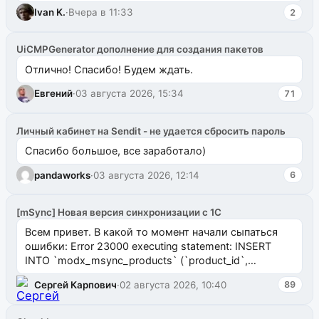
ms2galleryphp
Ivan K.
·
Вчера в 11:33
2
UiCMPGenerator дополнение для создания пакетов
Отлично! Спасибо! Будем ждать.
Евгений
·
03 августа 2026, 15:34
71
Личный кабинет на Sendit - не удается сбросить пароль
Спасибо большое, все заработало)
pandaworks
·
03 августа 2026, 12:14
6
[mSync] Новая версия синхронизации с 1С
Всем привет. В какой то момент начали сыпаться
ошибки: Error 23000 executing statement: INSERT
INTO `modx_msync_products` (`product_id`,
`uuid_1c`) VALUES ...
Сергей Карпович
·
02 августа 2026, 10:40
89