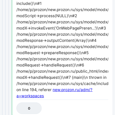
include()\n#1
/home/p/prozon/new.prozon.ru/sys/model/modx/mod
modScript->process(NULL)\n#2
/home/p/prozon/new.prozon.ru/sys/model/modx/mod
modX->invokeEvent('OnWebPagePreren...')\n#3
/home/p/prozon/new.prozon.ru/sys/model/modx/mod
modResponse->outputContent(Array)\n#4
/home/p/prozon/new.prozon.ru/sys/model/modx/mod
modRequest->prepareResponse()\n#5
/home/p/prozon/new.prozon.ru/sys/model/modx/mod
modRequest->handleRequest()\n#6
/home/p/prozon/new.prozon.ru/public_html/index.ph
modX->handleRequest()\n#7 {main}\n thrown in
/home/p/prozon/new.prozon.ru/sys/cache/includes/
on line 194, referer
new.prozon.ru/adm/?
a=workspaces
0