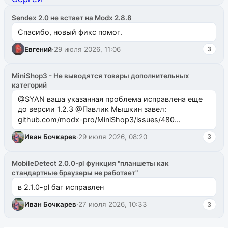
Sendex 2.0 не встает на Modx 2.8.8
Спасибо, новый фикс помог.
Евгений
·
29 июля 2026, 11:06
3
MiniShop3 - Не выводятся товары дополнительных
категорий
@SYAN ваша указанная проблема исправлена еще
до версии 1.2.3 @Павлик Мышкин завел:
github.com/modx-pro/MiniShop3/issues/480
github.com/modx-pro/MiniShop3/issues/481Исправим
Иван Бочкарев
·
29 июля 2026, 08:20
3
в б...
MobileDetect 2.0.0-pl функция "планшеты как
стандартные браузеры не работает"
в 2.1.0-pl баг исправлен
Иван Бочкарев
·
27 июля 2026, 10:33
3