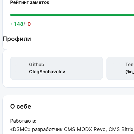
Рейтинг заметок
+148
/
-0
Профили
Github
Тел
OlegShchavelev
@o_
О себе
Работаю в:
«DSMC» разработчик CMS MODX Revo, CMS Bitrix