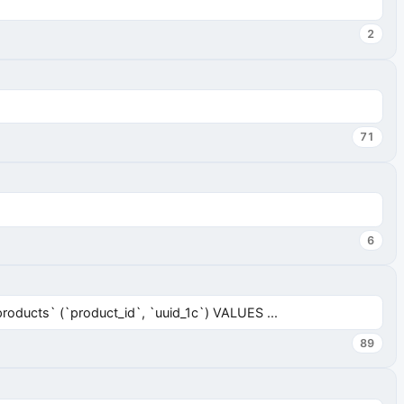
2
71
6
ucts` (`product_id`, `uuid_1c`) VALUES ...
89