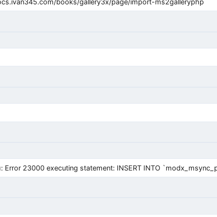
cs.ivan345.com/books/gallery3x/page/import-ms2galleryphp
Error 23000 executing statement: INSERT INTO `modx_msync_prod