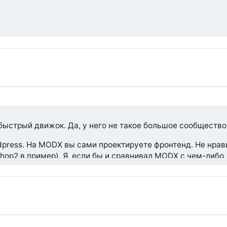
быстрый движок. Да, у него не такое большое сообщество, 
ress. На MODX вы сами проектируете фронтенд. Не нравит
hop2 в пример). Я, если бы и сравнивал MODX с чем-либо
тно работал с ним работал (да и сейчас есть проекты), но
 тут мощь перевешивает все минусы. Хотя, чтобы сделать