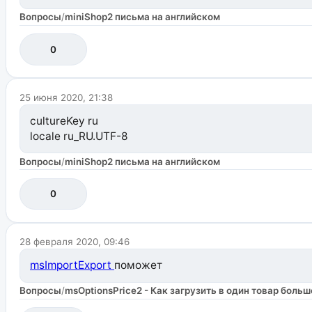
Вопросы
/
miniShop2 письма на английском
0
25 июня 2020, 21:38
cultureKey ru
locale ru_RU.UTF-8
Вопросы
/
miniShop2 письма на английском
0
28 февраля 2020, 09:46
msImportExport
поможет
Вопросы
/
msOptionsPrice2 - Как загрузить в один товар бол