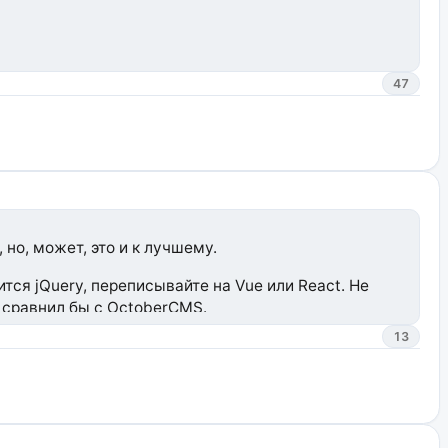
47
но, может, это и к лучшему.
ся jQuery, переписывайте на Vue или React. Не
, сравнил бы с OctoberCMS.
13
 фронтенд в нём откровенно бесит — с нативным html
 тему на Drupal, надо быть программистом и знать