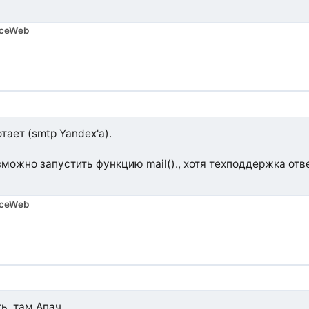
aceWeb
тает (smtp Yandex'а).
возможно запустить функцию mail()., хотя техподдержка от
aceWeb
вух дней.
ь, там Апач