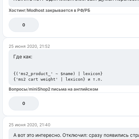
Хостинг
/
Modhost закрывается в РФ/РБ
0
25 июня 2020, 21:52
Где как:
{('ms2_product_' ~ $name) | lexicon}

{'ms2_cart_weight' | lexicon} и т.п.
Где конкретно на русском
Вопросы
/
miniShop2 письма на английском
0
25 июня 2020, 21:40
А вот это интересно. Отключил: сразу появились ст