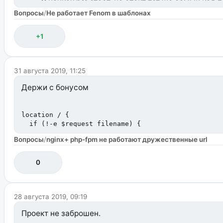
В чанках работает, но стоит тот же самый код 
Вопросы
/
Не работает Fenom в шаблонах
Тот же самый?
+1
Ну как бы разница очевидна.
31 августа 2019, 11:25
Держи с бонусом
location / {

  if (!-e $request_filename) {

    rewrite ^/(.*)$ /index.php?q=$1 last;

Вопросы
/
nginx+ php-fpm не работают дружественные url
  }

}

0
location ~* ^/core/ {

	deny all;

}
28 августа 2019, 09:19
читаем
Проект не заброшен.