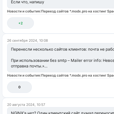
Если что, напишу
Новости и события
/
Переезд сайтов *.modx.pro на хостинг Sp
+2
26 сентября 2024, 10:08
Перенесли несколько сайтов клиентов: почта не рабо
При использовании без smtp – Mailer error info: Не
отправка почты.»
Новости и события
/
Переезд сайтов *.modx.pro на хостинг Sp
Баланс не перенесён, хотя заявляли, что в течении д
0
20 августа 2024, 10:57
NGINX'а нет? Один клиентский сайт думал переносит