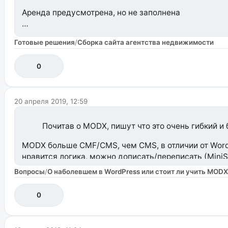
Аренда предусмотрена, но не заполнена
Это не букинг-сервис, чтобы бронировать
Готовые решения
/
Сборка сайта агентства недвижимости
0
20 апреля 2019, 12:59
Почитав о MODX, пишут что это очень гибкий и 
MODX больше CMF/CMS, чем CMS, в отличии от Wordp
нравится логика, можно дописать/переписать (MiniS
Вопросы
/
О наболевшем в WordPress или стоит ли учить MODX
OpenModx
Из таких же мощностей, только Drupal. До этого пло
если и работать, надо много «перепрограммить». Но
0
PHP.
По мануалам, держите: