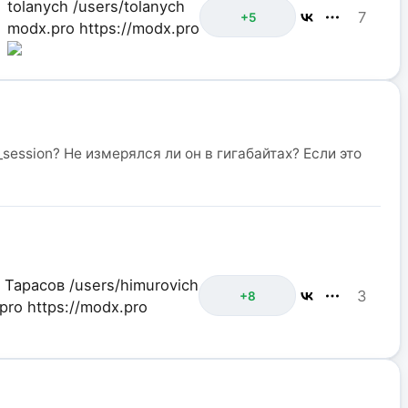
tolanych
/users/tolanych
7
+5
modx.pro
https://modx.pro
ession? Не измерялся ли он в гигабайтах? Если это
 Тарасов
/users/himurovich
3
+8
pro
https://modx.pro