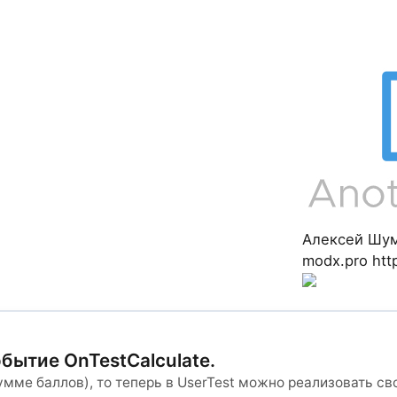
Алексей Шу
modx.pro
htt
обытие OnTestCalculate.
умме баллов), то теперь в UserTest можно реализовать св