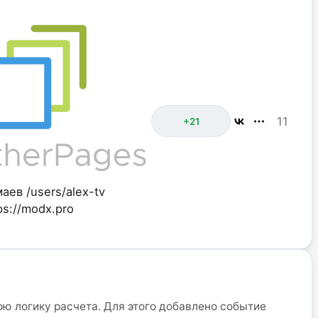
11
+21
маев
/users/alex-tv
ps://modx.pro
ою логику расчета. Для этого добавлено событие