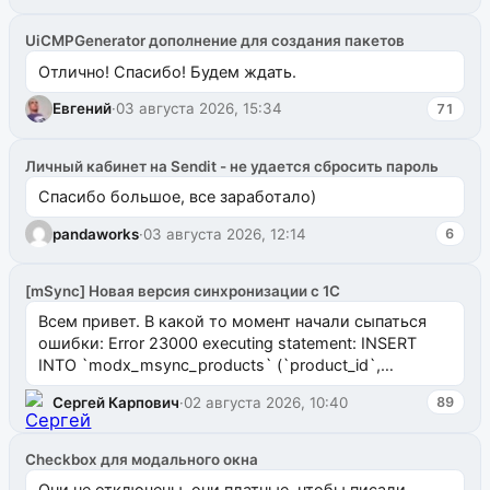
UiCMPGenerator дополнение для создания пакетов
Отлично! Спасибо! Будем ждать.
Евгений
·
03 августа 2026, 15:34
71
Личный кабинет на Sendit - не удается сбросить пароль
Спасибо большое, все заработало)
pandaworks
·
03 августа 2026, 12:14
6
[mSync] Новая версия синхронизации с 1С
Всем привет. В какой то момент начали сыпаться
ошибки: Error 23000 executing statement: INSERT
INTO `modx_msync_products` (`product_id`,
`uuid_1c`) VALUES ...
Сергей Карпович
·
02 августа 2026, 10:40
89
Checkbox для модального окна
Они не отключены, они платные, чтобы писали