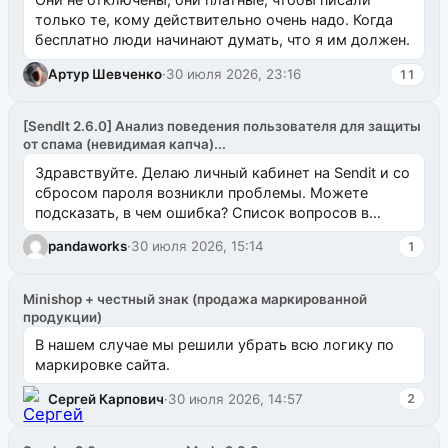
только те, кому действительно очень надо. Когда
бесплатно люди начинают думать, что я им должен.
Артур Шевченко
·
30 июля 2026, 23:16
11
[SendIt 2.6.0] Анализ поведения пользователя для защиты
от спама (невидимая капча)...
Здравствуйте. Делаю личный кабинет на Sendit и со
сбросом пароля возникли проблемы. Можете
подсказать, в чем ошибка? Список вопросов в
одноименном разделе на modx.pro пока пуст, и,...
pandaworks
·
30 июля 2026, 15:14
1
Minishop + честный знак (продажа маркированной
продукции)
В нашем случае мы решили убрать всю логику по
маркировке сайта.
Сергей Карпович
·
30 июля 2026, 14:57
2