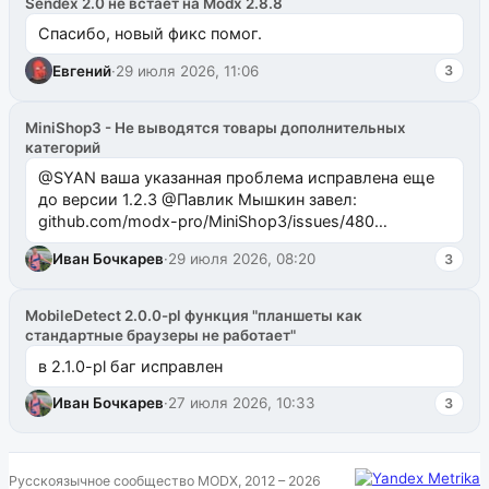
Sendex 2.0 не встает на Modx 2.8.8
Спасибо, новый фикс помог.
Евгений
·
29 июля 2026, 11:06
3
MiniShop3 - Не выводятся товары дополнительных
категорий
@SYAN ваша указанная проблема исправлена еще
до версии 1.2.3 @Павлик Мышкин завел:
github.com/modx-pro/MiniShop3/issues/480
github.com/modx-pro/MiniShop3/issues/481Исправим
Иван Бочкарев
·
29 июля 2026, 08:20
3
в б...
MobileDetect 2.0.0-pl функция "планшеты как
стандартные браузеры не работает"
в 2.1.0-pl баг исправлен
Иван Бочкарев
·
27 июля 2026, 10:33
3
Русскоязычное сообщество MODX, 2012 – 2026