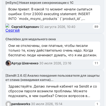
[mSync] Новая версия синхронизации с 1С
Всем привет. В какой то момент начали сыпаться
ошибки: Error 23000 executing statement: INSERT
INTO `modx_msync_products` (`product_id`,
`uuid_1c`) VALUES ...
Сергей Карпович
·
02 августа 2026, 10:40
89
Checkbox для модального окна
Они не отключены, они платные, чтобы писали
только те, кому действительно очень надо. Когда
бесплатно люди начинают думать, что я им должен.
Артур Шевченко
·
30 июля 2026, 23:16
11
[SendIt 2.6.0] Анализ поведения пользователя для защиты
от спама (невидимая капча)...
Здравствуйте. Делаю личный кабинет на Sendit и со
сбросом пароля возникли проблемы. Можете
подсказать, в чем ошибка? Список вопросов в
одноименном разделе на modx.pro пока пуст, и,...
pandaworks
·
30 июля 2026, 15:14
1