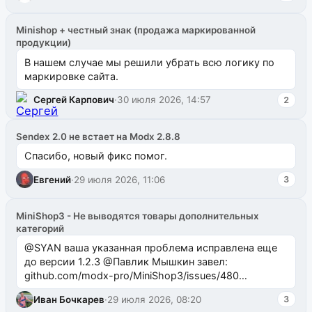
Minishop + честный знак (продажа маркированной
продукции)
В нашем случае мы решили убрать всю логику по
маркировке сайта.
Сергей Карпович
·
30 июля 2026, 14:57
2
Sendex 2.0 не встает на Modx 2.8.8
Спасибо, новый фикс помог.
Евгений
·
29 июля 2026, 11:06
3
MiniShop3 - Не выводятся товары дополнительных
категорий
@SYAN ваша указанная проблема исправлена еще
до версии 1.2.3 @Павлик Мышкин завел:
github.com/modx-pro/MiniShop3/issues/480
github.com/modx-pro/MiniShop3/issues/481Исправим
Иван Бочкарев
·
29 июля 2026, 08:20
3
в б...