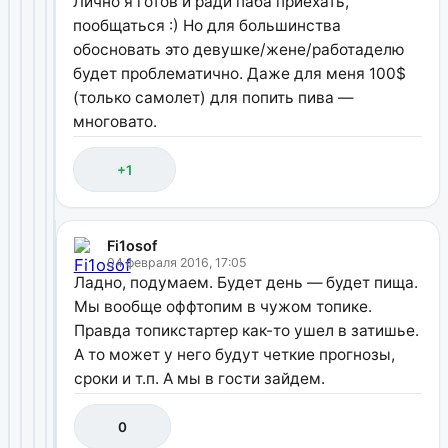
Лично я готов и ради паба приехать,
пообщаться :) Но для большинства
обосновать это девушке/жене/работаделю
будет проблематично. Даже для меня 100$
(только самолет) для попить пива —
многовато.
+1
Fi1osof
04 февраля 2016, 17:05
Ладно, подумаем. Будет день — будет пища.
Мы вообще оффтопим в чужом топике.
Правда топикстартер как-то ушел в затишье.
А то может у него будут четкие прогнозы,
сроки и т.п. А мы в гости зайдем.
0