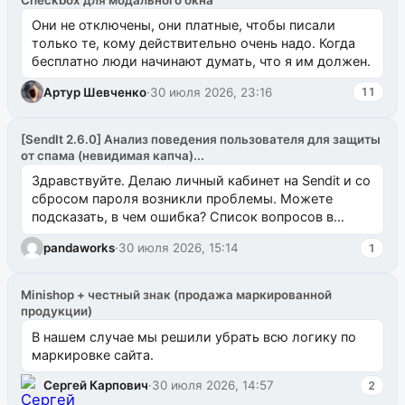
Они не отключены, они платные, чтобы писали
только те, кому действительно очень надо. Когда
бесплатно люди начинают думать, что я им должен.
Артур Шевченко
·
30 июля 2026, 23:16
11
[SendIt 2.6.0] Анализ поведения пользователя для защиты
от спама (невидимая капча)...
Здравствуйте. Делаю личный кабинет на Sendit и со
сбросом пароля возникли проблемы. Можете
подсказать, в чем ошибка? Список вопросов в
одноименном разделе на modx.pro пока пуст, и,...
pandaworks
·
30 июля 2026, 15:14
1
Minishop + честный знак (продажа маркированной
продукции)
В нашем случае мы решили убрать всю логику по
маркировке сайта.
Сергей Карпович
·
30 июля 2026, 14:57
2