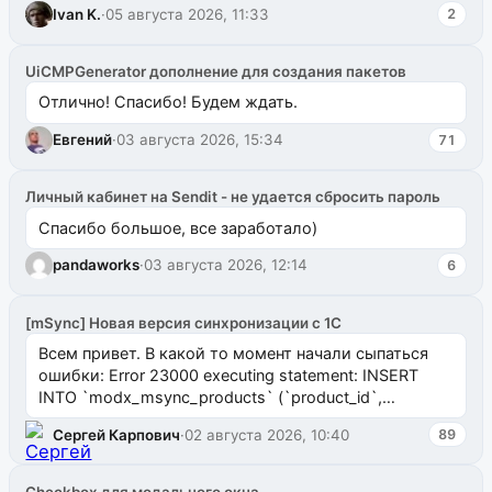
Ivan K.
·
05 августа 2026, 11:33
2
UiCMPGenerator дополнение для создания пакетов
Отлично! Спасибо! Будем ждать.
Евгений
·
03 августа 2026, 15:34
71
Личный кабинет на Sendit - не удается сбросить пароль
Спасибо большое, все заработало)
pandaworks
·
03 августа 2026, 12:14
6
[mSync] Новая версия синхронизации с 1С
Всем привет. В какой то момент начали сыпаться
ошибки: Error 23000 executing statement: INSERT
INTO `modx_msync_products` (`product_id`,
`uuid_1c`) VALUES ...
Сергей Карпович
·
02 августа 2026, 10:40
89
Checkbox для модального окна