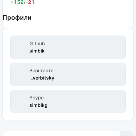
+159
/
-21
Профили
Github
simbik
Вконтакте
l_verbitsky
Skype
simbikg