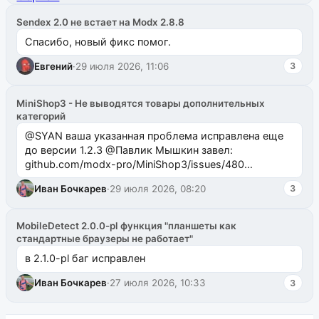
Sendex 2.0 не встает на Modx 2.8.8
Спасибо, новый фикс помог.
Евгений
·
29 июля 2026, 11:06
3
MiniShop3 - Не выводятся товары дополнительных
категорий
@SYAN ваша указанная проблема исправлена еще
до версии 1.2.3 @Павлик Мышкин завел:
github.com/modx-pro/MiniShop3/issues/480
github.com/modx-pro/MiniShop3/issues/481Исправим
Иван Бочкарев
·
29 июля 2026, 08:20
3
в б...
MobileDetect 2.0.0-pl функция "планшеты как
стандартные браузеры не работает"
в 2.1.0-pl баг исправлен
Иван Бочкарев
·
27 июля 2026, 10:33
3