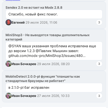
Sendex 2.0 не встает на Modx 2.8.8
Спасибо, новый фикс помог.
Евгений
·
29 июля 2026, 11:06
3
MiniShop3 - Не выводятся товары дополнительных
категорий
@SYAN ваша указанная проблема исправлена еще
до версии 1.2.3 @Павлик Мышкин завел:
github.com/modx-pro/MiniShop3/issues/480
github.com/modx-pro/MiniShop3/issues/481Исправим
Иван Бочкарев
·
29 июля 2026, 08:20
3
в б...
MobileDetect 2.0.0-pl функция "планшеты как
стандартные браузеры не работает"
в 2.1.0-pl баг исправлен
Иван Бочкарев
·
27 июля 2026, 10:33
3