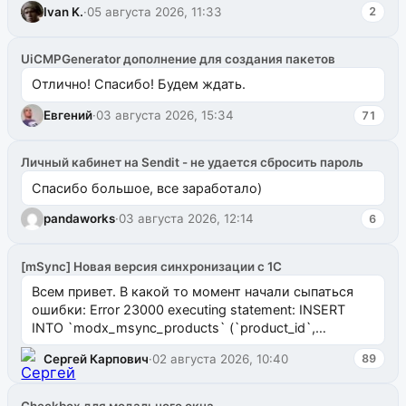
Ivan K.
·
05 августа 2026, 11:33
2
UiCMPGenerator дополнение для создания пакетов
Отлично! Спасибо! Будем ждать.
Евгений
·
03 августа 2026, 15:34
71
Личный кабинет на Sendit - не удается сбросить пароль
Спасибо большое, все заработало)
pandaworks
·
03 августа 2026, 12:14
6
[mSync] Новая версия синхронизации с 1С
Всем привет. В какой то момент начали сыпаться
ошибки: Error 23000 executing statement: INSERT
INTO `modx_msync_products` (`product_id`,
`uuid_1c`) VALUES ...
Сергей Карпович
·
02 августа 2026, 10:40
89
Checkbox для модального окна