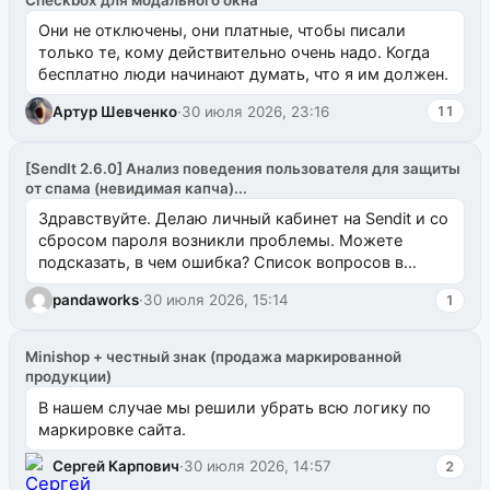
Они не отключены, они платные, чтобы писали
только те, кому действительно очень надо. Когда
бесплатно люди начинают думать, что я им должен.
Артур Шевченко
·
30 июля 2026, 23:16
11
[SendIt 2.6.0] Анализ поведения пользователя для защиты
от спама (невидимая капча)...
Здравствуйте. Делаю личный кабинет на Sendit и со
сбросом пароля возникли проблемы. Можете
подсказать, в чем ошибка? Список вопросов в
одноименном разделе на modx.pro пока пуст, и,...
pandaworks
·
30 июля 2026, 15:14
1
Minishop + честный знак (продажа маркированной
продукции)
В нашем случае мы решили убрать всю логику по
маркировке сайта.
Сергей Карпович
·
30 июля 2026, 14:57
2