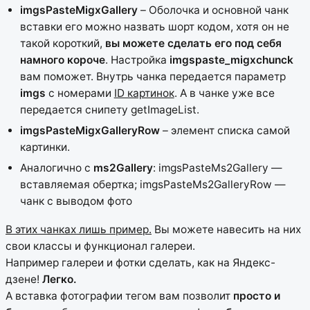
imgsPasteMigxGallery
– Оболочка и основной чанк
вставки его можно назвать шорт кодом, хотя он не
такой короткий,
вы можете сделать его под себя
намного короче
. Настройка
imgspaste_migxchunck
вам поможет. Внутрь чанка передается параметр
imgs
с номерами
ID картинок
. А в чанке уже все
передается снипету getImageList.
imgsPasteMigxGalleryRow
– элемент списка самой
картинки.
Аналогично с
ms2Gallery
: imgsPasteMs2Gallery —
вставляемая обертка; imgsPasteMs2GalleryRow —
чанк с выводом фото
В этих чанках лишь пример.
Вы можете навесить на них
свои классы и функционал галереи.
Например галереи и фотки сделать, как на Яндекс-
дзене!
Легко.
А вставка фотографии тегом вам позволит
просто и