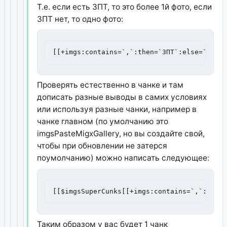
Т.е. если есть ЗПТ, то это более 1й фото, если
ЗПТ нет, то одно фото:
[[+imgs:contains=`,`:then=`ЗПТ`:else=`ТЧК`]
Проверять естественно в чанке и там
дописать разные выводы в самих условиях
или используя разные чанки, например в
чанке главном (по умолчанию это
imgsPasteMigxGallery, но вы создайте свой,
чтобы при обновлении не затерся
поумолчанию) можно написать следующее:
[[$imgsSuperCunks[[+imgs:contains=`,`:then=
Таким образом у вас будет 1 чанк