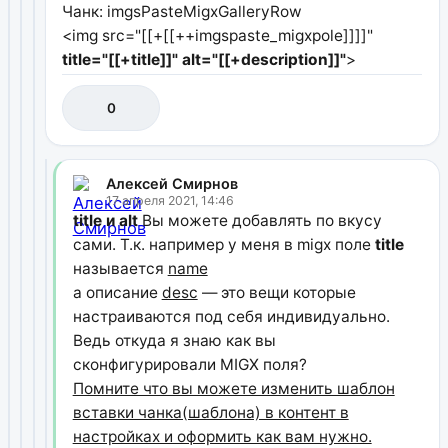
Чанк: imgsPasteMigxGalleryRow
<img src="[[+[[++imgspaste_migxpole]]]]"
title="[[+title]]"
alt="[[+description]]"
>
0
Алексей Смирнов
17 апреля 2021, 14:46
title и alt
Вы можете добавлять по вкусу
сами. Т.к. например у меня в migx поле
title
называется
name
а описание
desc
— это вещи которые
настраиваются под себя индивидуально.
Ведь откуда я знаю как вы
сконфигурировали MIGX поля?
Помните что вы можете изменить шаблон
вставки чанка(шаблона) в контент в
настройках и оформить как вам нужно.