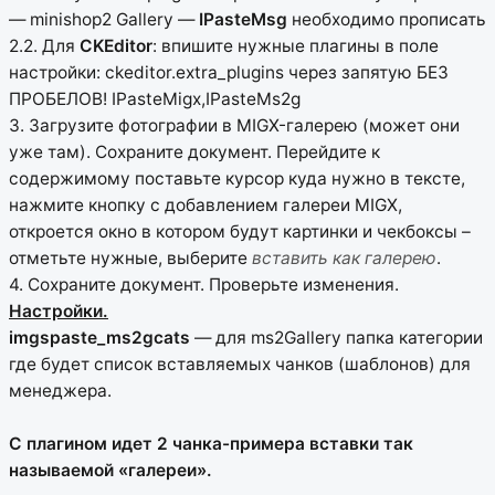
— minishop2 Gallery —
IPasteMsg
необходимо прописать
2.2. Для
CKEditor
: впишите нужные плагины в поле
настройки: ckeditor.extra_plugins через запятую БЕЗ
ПРОБЕЛОВ! IPasteMigx,IPasteMs2g
3. Загрузите фотографии в MIGX-галерею (может они
уже там). Сохраните документ. Перейдите к
содержимому поставьте курсор куда нужно в тексте,
нажмите кнопку с добавлением галереи MIGX,
откроется окно в котором будут картинки и чекбоксы –
отметьте нужные, выберите
вставить как галерею
.
4. Сохраните документ. Проверьте изменения.
Настройки.
imgspaste_ms2gcats
— для ms2Gallery папка категории
где будет список вставляемых чанков (шаблонов) для
менеджера.
С плагином идет 2 чанка-примера вставки так
называемой «галереи».