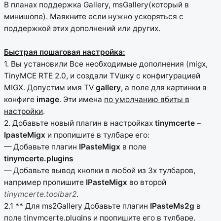
В планах поддержка Gallery, msGallery(который в
минишопе). Маякните если нужно ускоряться с
поддержкой этих дополнений или других.
Быстрая пошаговая настройка:
1. Вы установили Все необходимые дополнения (migx,
TinyMCE RTE 2.0, и создали TVшку с конфигурацией
MIGX. Допустим имя TV
gallery
, а поле для картинки в
конфиге
image
. Эти имена
по умолчанию вбиты в
настройки
.
2. Добавьте новый плагин в настройках
tinymcerte
–
IpasteMigx
и пропишите в тулбаре его:
— Добавьте плагин
IPasteMigx
в поле
tinymcerte.plugins
— Добавьте вывод кнопки в любой из 3х тулбаров,
например пропишите
IPasteMigx
во второй
tinymcerte.toolbar2
.
2.1 ** Для ms2Gallery Добавьте плагин
IPasteMs2g
в
поле tinymcerte.plugins и пропишите его в тулбаре.