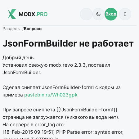
MODX
.PRO
Вход
Разделы
Вопросы
JsonFormBuilder не работает
Добрый день.
Установил свежую modx revo 2.3.3, поставил
JsonFormBuilder.
Сделал сниппет JsonFormBuilder-form1 с кодом из
примера
pastebin.ru/Wh023gpk
При запросе сниппета [[!JsonFormBuilder-form1]]
страница не загружается (никакого вывода нет).
На сервере в error_log это:
[18-Feb-2015 09:19:51] PHP Parse error: syntax error,