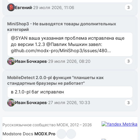
Евгений
·
29 июля 2026, 11:06
3
MiniShop3 - Не выводятся товары дополнительных
категорий
@SYAN ваша указанная проблема исправлена еще
до версии 1.2.3 @Павлик Мышкин завел:
github.com/modx-pro/MiniShop3/issues/480
github.com/modx-pro/MiniShop3/issues/481Исправим
Иван Бочкарев
·
29 июля 2026, 08:20
3
в б...
MobileDetect 2.0.0-pl функция "планшеты как
стандартные браузеры не работает"
в 2.1.0-pl баг исправлен
Иван Бочкарев
·
27 июля 2026, 10:33
3
Русскоязычное сообщество MODX, 2012 – 2026
Modstore
·
Docs
·
MODX.Pro
·