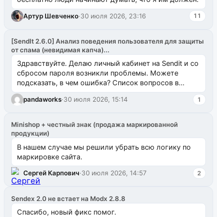
Артур Шевченко
·
30 июля 2026, 23:16
11
[SendIt 2.6.0] Анализ поведения пользователя для защиты
от спама (невидимая капча)...
Здравствуйте. Делаю личный кабинет на Sendit и со
сбросом пароля возникли проблемы. Можете
подсказать, в чем ошибка? Список вопросов в
одноименном разделе на modx.pro пока пуст, и,...
pandaworks
·
30 июля 2026, 15:14
1
Minishop + честный знак (продажа маркированной
продукции)
В нашем случае мы решили убрать всю логику по
маркировке сайта.
Сергей Карпович
·
30 июля 2026, 14:57
2
Sendex 2.0 не встает на Modx 2.8.8
Спасибо, новый фикс помог.