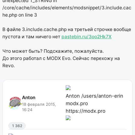
unexpected T_STRING in
/core/cache/includes/elements/modsnippet/3.include.cac
he.php on line 3
В файле 3.include.cache.php на третьей строчке вообще
пустота и там ничего нет
pastebin.ru/3oo2Hk7X
Что может быть? Подскажите, пожалуйста.
До этого работал с MODX Evo. Сейчас перехожу на
Revo.
Anton
/users/anton-erin
Anton
modx.pro
18 февраля 2015,
16:24
https://modx.pro
1 362