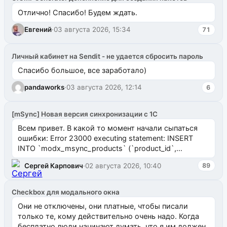
Отлично! Спасибо! Будем ждать.
Евгений
·
03 августа 2026, 15:34
71
Личный кабинет на Sendit - не удается сбросить пароль
Спасибо большое, все заработало)
pandaworks
·
03 августа 2026, 12:14
6
[mSync] Новая версия синхронизации с 1С
Всем привет. В какой то момент начали сыпаться
ошибки: Error 23000 executing statement: INSERT
INTO `modx_msync_products` (`product_id`,
`uuid_1c`) VALUES ...
Сергей Карпович
·
02 августа 2026, 10:40
89
Checkbox для модального окна
Они не отключены, они платные, чтобы писали
только те, кому действительно очень надо. Когда
бесплатно люди начинают думать, что я им должен.