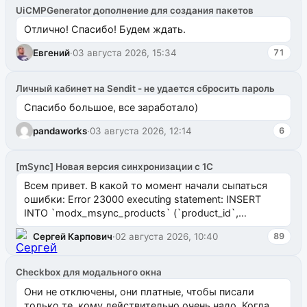
UiCMPGenerator дополнение для создания пакетов
Отлично! Спасибо! Будем ждать.
Евгений
·
03 августа 2026, 15:34
71
Личный кабинет на Sendit - не удается сбросить пароль
Спасибо большое, все заработало)
pandaworks
·
03 августа 2026, 12:14
6
[mSync] Новая версия синхронизации с 1С
Всем привет. В какой то момент начали сыпаться
ошибки: Error 23000 executing statement: INSERT
INTO `modx_msync_products` (`product_id`,
`uuid_1c`) VALUES ...
Сергей Карпович
·
02 августа 2026, 10:40
89
Checkbox для модального окна
Они не отключены, они платные, чтобы писали
только те, кому действительно очень надо. Когда