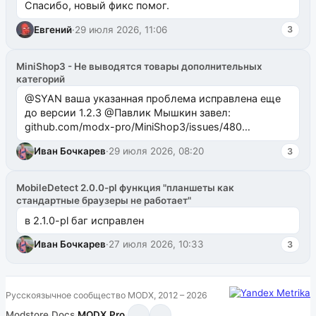
Спасибо, новый фикс помог.
Евгений
·
29 июля 2026, 11:06
3
MiniShop3 - Не выводятся товары дополнительных
категорий
@SYAN ваша указанная проблема исправлена еще
до версии 1.2.3 @Павлик Мышкин завел:
github.com/modx-pro/MiniShop3/issues/480
github.com/modx-pro/MiniShop3/issues/481Исправим
Иван Бочкарев
·
29 июля 2026, 08:20
3
в б...
MobileDetect 2.0.0-pl функция "планшеты как
стандартные браузеры не работает"
в 2.1.0-pl баг исправлен
Иван Бочкарев
·
27 июля 2026, 10:33
3
Русскоязычное сообщество MODX, 2012 – 2026
Modstore
·
Docs
·
MODX.Pro
·