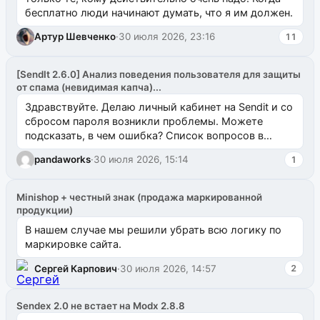
бесплатно люди начинают думать, что я им должен.
Артур Шевченко
·
30 июля 2026, 23:16
11
[SendIt 2.6.0] Анализ поведения пользователя для защиты
от спама (невидимая капча)...
Здравствуйте. Делаю личный кабинет на Sendit и со
сбросом пароля возникли проблемы. Можете
подсказать, в чем ошибка? Список вопросов в
одноименном разделе на modx.pro пока пуст, и,...
pandaworks
·
30 июля 2026, 15:14
1
Minishop + честный знак (продажа маркированной
продукции)
В нашем случае мы решили убрать всю логику по
маркировке сайта.
Сергей Карпович
·
30 июля 2026, 14:57
2
Sendex 2.0 не встает на Modx 2.8.8