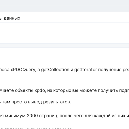
зы данных
оса xPDOQuery, а getCollection и getIterator получение р
получаете объекты xpdo, из которых вы можете получить по
ь там просто вывод результатов.
я минимум 2000 страниц, после чего для каждой из них ид