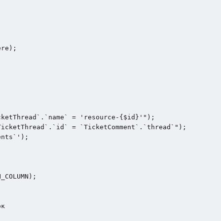
re);

ketThread`.`name` = 'resource-{$id}'");

icketThread`.`id` = `TicketComment`.`thread`");

nts`');

к
