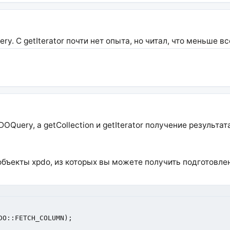
ry. С getIterator почти нет опыта, но читал, что меньше в
OQuery, а getCollection и getIterator получение результа
те объекты xpdo, из которых вы можете получить подготовл