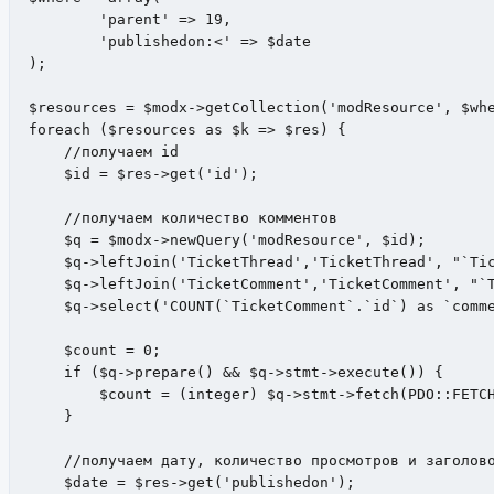
	'parent' => 19,

	'publishedon:<' => $date

);

$resources = $modx->getCollection('modResource', $whe
foreach ($resources as $k => $res) {

    //получаем id

    $id = $res->get('id');

    //получаем количество комментов

    $q = $modx->newQuery('modResource', $id);

    $q->leftJoin('TicketThread','TicketThread', "`Tic
    $q->leftJoin('TicketComment','TicketComment', "`T
    $q->select('COUNT(`TicketComment`.`id`) as `comme
    $count = 0;

    if ($q->prepare() && $q->stmt->execute()) {

    	$count = (integer) $q->stmt->fetch(PDO::FETCH_COLUMN);

    }

    //получаем дату, количество просмотров и заголово
    $date = $res->get('publishedon');
