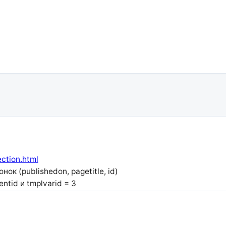
ction.html
к (publishedon, pagetitle, id)
ntid и tmplvarid = 3