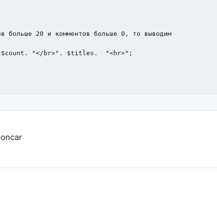
в больше 20 и комментов больше 0, то выводим

$count. "</br>". $titles.  "<hr>";

moncar