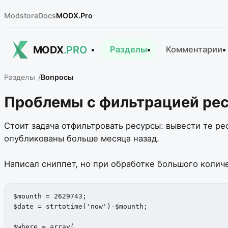
Modstore
Docs
MODX.Pro
MODX
.PRO
Разделы
Комментарии
Разделы
Вопросы
Проблемы с фильтрацией рес
Стоит задача отфильтровать ресурсы: вывести те рес
опубликованы больше месяца назад.
Написал сниппет, но при обработке большого количе
$mounth = 2629743;

$date = strtotime('now')-$mounth;

$where = array(
