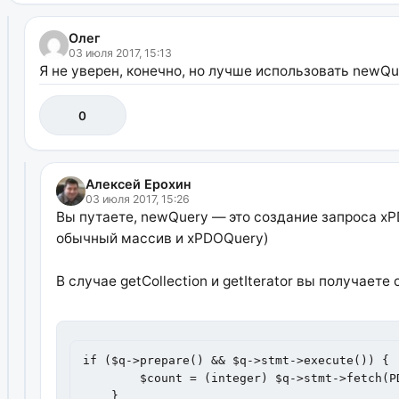
Олег
03 июля 2017, 15:13
Я не уверен, конечно, но лучше использовать newQue
0
Алексей Ерохин
03 июля 2017, 15:26
Вы путаете, newQuery — это создание запроса xPD
обычный массив и xPDOQuery)
В случае getCollection и getIterator вы получае
if ($q->prepare() && $q->stmt->execute()) {

    	$count = (integer) $q->stmt->fetch(PDO::FETCH_COLUMN);

    }