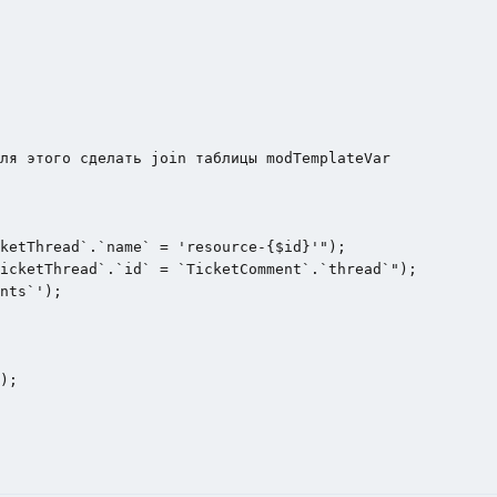
ketThread`.`name` = 'resource-{$id}'");

icketThread`.`id` = `TicketComment`.`thread`");

nts`');
