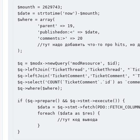
$mounth = 2629743;

$date = strtotime('now')-$mounth;

$where = array(

	'parent' => 19,

	'publishedon:<' => $date,

	'comments:>' => 20

	//тут надо добавить что-то про hits, но для этого сделать join таблицы modTemplateVar

);

$q = $modx->newQuery('modResource', $id);

$q->leftJoin('TicketThread','TicketThread', "`Tic
$q->leftJoin('TicketComment','TicketComment', "`T
$q->select('COUNT(`TicketComment`.`id`) as `comme
$q->where($where);

if ($q->prepare() && $q->stmt->execute()) {

    	$data = $q->stmt->fetch(PDO::FETCH_COLUMN);

	foreach ($data as $res) {

		//тут код вывода

	}

}