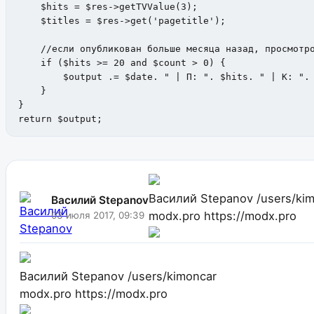
    $hits = $res->getTVValue(3);

    $titles = $res->get('pagetitle');

    //если опубликован больше месяца назад, просмотро
    if ($hits >= 20 and $count > 0) {

        $output .= $date. " | П: ". $hits. " | К: ". 
    }

}

return $output;
Василий Stepanov
/users/ki
Василий Stepanov
modx.pro
https://modx.pro
03 июля 2017, 09:39
Василий Stepanov
/users/kimoncar
modx.pro
https://modx.pro