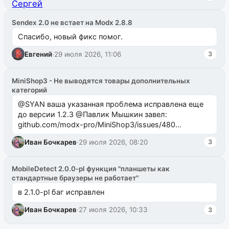
Sendex 2.0 не встает на Modx 2.8.8
Спасибо, новый фикс помог.
Евгений
·
29 июля 2026, 11:06
3
MiniShop3 - Не выводятся товары дополнительных
категорий
@SYAN ваша указанная проблема исправлена еще
до версии 1.2.3 @Павлик Мышкин завел:
github.com/modx-pro/MiniShop3/issues/480
github.com/modx-pro/MiniShop3/issues/481Исправим
Иван Бочкарев
·
29 июля 2026, 08:20
3
в б...
MobileDetect 2.0.0-pl функция "планшеты как
стандартные браузеры не работает"
в 2.1.0-pl баг исправлен
Иван Бочкарев
·
27 июля 2026, 10:33
3