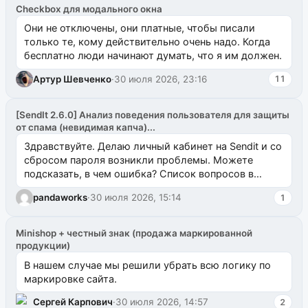
Checkbox для модального окна
Они не отключены, они платные, чтобы писали
только те, кому действительно очень надо. Когда
бесплатно люди начинают думать, что я им должен.
Артур Шевченко
·
30 июля 2026, 23:16
11
[SendIt 2.6.0] Анализ поведения пользователя для защиты
от спама (невидимая капча)...
Здравствуйте. Делаю личный кабинет на Sendit и со
сбросом пароля возникли проблемы. Можете
подсказать, в чем ошибка? Список вопросов в
одноименном разделе на modx.pro пока пуст, и,...
pandaworks
·
30 июля 2026, 15:14
1
Minishop + честный знак (продажа маркированной
продукции)
В нашем случае мы решили убрать всю логику по
маркировке сайта.
Сергей Карпович
·
30 июля 2026, 14:57
2