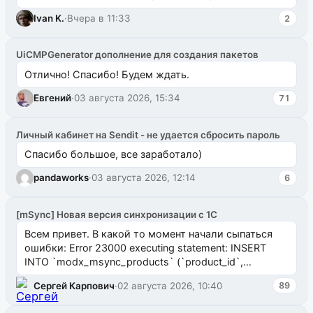
ms2galleryphp
Ivan K.
·
Вчера в 11:33
2
UiCMPGenerator дополнение для создания пакетов
Отлично! Спасибо! Будем ждать.
Евгений
·
03 августа 2026, 15:34
71
Личный кабинет на Sendit - не удается сбросить пароль
Спасибо большое, все заработало)
pandaworks
·
03 августа 2026, 12:14
6
[mSync] Новая версия синхронизации с 1С
Всем привет. В какой то момент начали сыпаться
ошибки: Error 23000 executing statement: INSERT
INTO `modx_msync_products` (`product_id`,
`uuid_1c`) VALUES ...
Сергей Карпович
·
02 августа 2026, 10:40
89