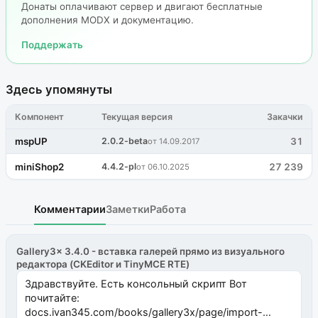
Донаты оплачивают сервер и двигают бесплатные
дополнения MODX и документацию.
Поддержать
Здесь упомянуты
Компонент
Текущая версия
Закачки
mspUP
2.0.2-beta
31
от 14.09.2017
miniShop2
4.4.2-pl
27 239
от 06.10.2025
Комментарии
Заметки
Работа
Gallery3x 3.4.0 - вставка галерей прямо из визуального
редактора (CKEditor и TinyMCE RTE)
Здравствуйте. Есть консольный скрипт Вот
почитайте:
docs.ivan345.com/books/gallery3x/page/import-