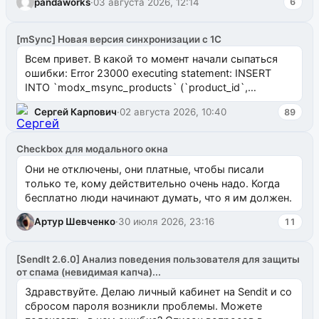
pandaworks
·
03 августа 2026, 12:14
6
[mSync] Новая версия синхронизации с 1С
Всем привет. В какой то момент начали сыпаться
ошибки: Error 23000 executing statement: INSERT
INTO `modx_msync_products` (`product_id`,
`uuid_1c`) VALUES ...
Сергей Карпович
·
02 августа 2026, 10:40
89
Checkbox для модального окна
Они не отключены, они платные, чтобы писали
только те, кому действительно очень надо. Когда
бесплатно люди начинают думать, что я им должен.
Артур Шевченко
·
30 июля 2026, 23:16
11
[SendIt 2.6.0] Анализ поведения пользователя для защиты
от спама (невидимая капча)...
Здравствуйте. Делаю личный кабинет на Sendit и со
сбросом пароля возникли проблемы. Можете