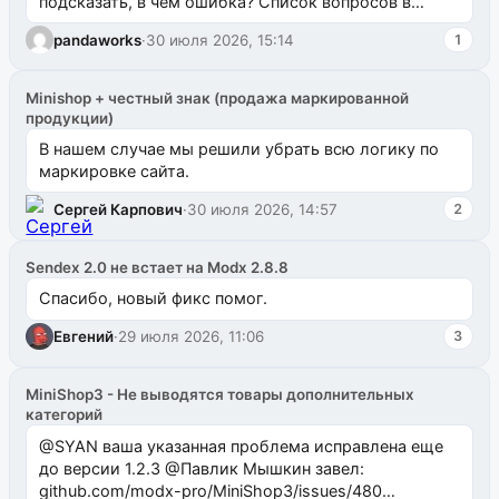
подсказать, в чем ошибка? Список вопросов в
одноименном разделе на modx.pro пока пуст, и,...
pandaworks
·
30 июля 2026, 15:14
1
Minishop + честный знак (продажа маркированной
продукции)
В нашем случае мы решили убрать всю логику по
маркировке сайта.
Сергей Карпович
·
30 июля 2026, 14:57
2
Sendex 2.0 не встает на Modx 2.8.8
Спасибо, новый фикс помог.
Евгений
·
29 июля 2026, 11:06
3
MiniShop3 - Не выводятся товары дополнительных
категорий
@SYAN ваша указанная проблема исправлена еще
до версии 1.2.3 @Павлик Мышкин завел:
github.com/modx-pro/MiniShop3/issues/480