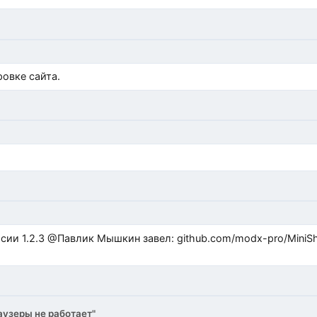
)
овке сайта.
ub.com/modx-pro/MiniShop3/issues/480 github.com/modx-
аузеры не работает"