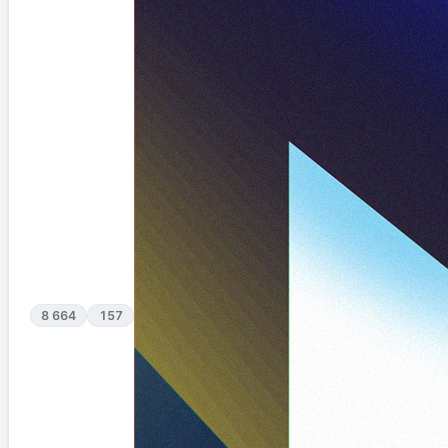
8 664
157