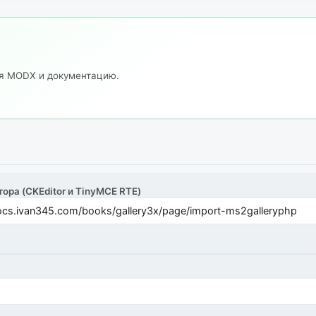
ия MODX и документацию.
тора (CKEditor и TinyMCE RTE)
cs.ivan345.com/books/gallery3x/page/import-ms2galleryphp