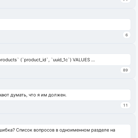
6
ucts` (`product_id`, `uuid_1c`) VALUES ...
89
нают думать, что я им должен.
11
ошибка? Список вопросов в одноименном разделе на