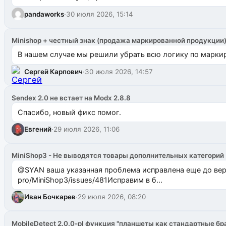
pandaworks
·
30 июля 2026, 15:14
Minishop + честный знак (продажа маркированной продукции
В нашем случае мы решили убрать всю логику по маркир
Сергей Карпович
·
30 июля 2026, 14:57
Sendex 2.0 не встает на Modx 2.8.8
Спасибо, новый фикс помог.
Евгений
·
29 июля 2026, 11:06
MiniShop3 - Не выводятся товары дополнительных категорий
@SYAN ваша указанная проблема исправлена еще до версии 1.2.3 @Павлик Мышкин завел: gith
pro/MiniShop3/issues/481Исправим в б...
Иван Бочкарев
·
29 июля 2026, 08:20
MobileDetect 2.0.0-pl функция "планшеты как стандартные бр