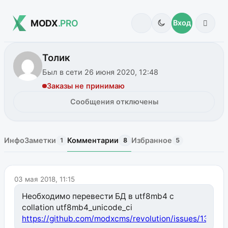
MODX
.PRO
Вход
Толик
Был в сети 26 июня 2020, 12:48
Заказы не принимаю
Сообщения отключены
Инфо
Заметки
Комментарии
Избранное
1
8
5
03 мая 2018, 11:15
Необходимо перевести БД в utf8mb4 с
collation utf8mb4_unicode_ci
https://github.com/modxcms/revolution/issues/13777