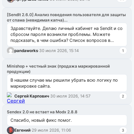
[SendIt 2.6.0] Анализ поведения пользователя для защиты
от спама (невидимая капча)...
Здравствуйте. Делаю личный кабинет на Sendit и со
сбросом пароля возникли проблемы. Можете
подсказать, в чем ошибка? Список вопросов в
одноименном разделе на modx.pro пока пуст, и,...
pandaworks
·
30 июля 2026, 15:14
1
Minishop + честный знак (продажа маркированной
продукции)
В нашем случае мы решили убрать всю логику по
маркировке сайта.
Сергей Карпович
·
30 июля 2026, 14:57
2
Sendex 2.0 не встает на Modx 2.8.8
Спасибо, новый фикс помог.
Евгений
·
29 июля 2026, 11:06
3