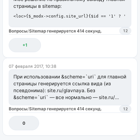
страницы в sitemap:
<loc>{$_modx->config.site_url}{$id == '1' ? '' : $
Вопросы
/
Sitemap генерируется 414 секунд.
12
+1
07 февраля 2017, 10:38
При использовании &scheme=`uri` для главной
страницы генерируется ссылка вида (из
псевдонима): site.ru/glavnaya. Без
&scheme=`uri` — все нормально — site.ru/
Как исправить это при использовании
Вопросы
/
Sitemap генерируется 414 секунд.
12
&scheme=`uri`?
0