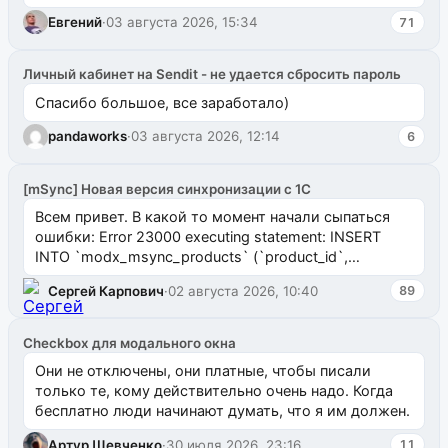
Евгений
·
03 августа 2026, 15:34
71
Личный кабинет на Sendit - не удается сбросить пароль
Спасибо большое, все заработало)
pandaworks
·
03 августа 2026, 12:14
6
[mSync] Новая версия синхронизации с 1С
Всем привет. В какой то момент начали сыпаться
ошибки: Error 23000 executing statement: INSERT
INTO `modx_msync_products` (`product_id`,
`uuid_1c`) VALUES ...
Сергей Карпович
·
02 августа 2026, 10:40
89
Checkbox для модального окна
Они не отключены, они платные, чтобы писали
только те, кому действительно очень надо. Когда
бесплатно люди начинают думать, что я им должен.
Артур Шевченко
·
30 июля 2026, 23:16
11