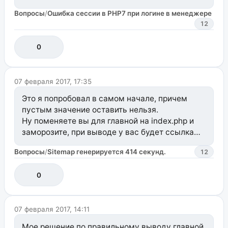
яндекс с гуглом индексируют сайты с такими
Вопросы
/
Ошибка сессии в PHP7 при логине в менеджере
ошибками.
12
Так как никто не правит ошибки сессий — есть
0
временное решение в системных настройках
session_handler_class сделать пустым
(удалить modSessionHandler).
07 февраля 2017, 17:35
Это я попробовал в самом начале, причем
пустым значение оставить нельзя.
Ну поменяете вы для главной на index.php и
заморозите, при выводе у вас будет ссылка
следующего вида:
<a href="http://site.ru/index.php">Главная</a>
Вопросы
/
Sitemap генерируется 414 секунд.
12
0
07 февраля 2017, 14:11
Мое решение по правильному выводу главной