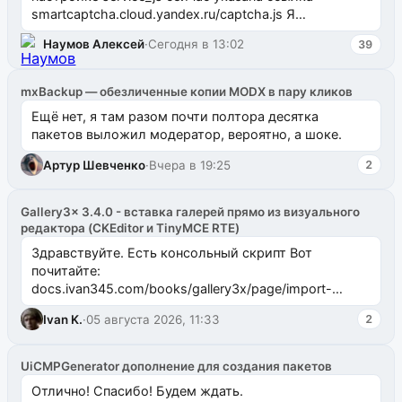
smartcaptcha.cloud.yandex.ru/captcha.js Я
предложил очистить эту настройку, тогда
Наумов Алексей
·
Сегодня в 13:02
39
компонент н...
mxBackup — обезличенные копии MODX в пару кликов
Ещё нет, я там разом почти полтора десятка
пакетов выложил модератор, вероятно, а шоке.
Артур Шевченко
·
Вчера в 19:25
2
Gallery3x 3.4.0 - вставка галерей прямо из визуального
редактора (CKEditor и TinyMCE RTE)
Здравствуйте. Есть консольный скрипт Вот
почитайте:
docs.ivan345.com/books/gallery3x/page/import-
ms2galleryphp
Ivan K.
·
05 августа 2026, 11:33
2
UiCMPGenerator дополнение для создания пакетов
Отлично! Спасибо! Будем ждать.