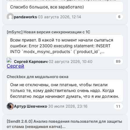
Спасибо большое, все заработало)
pandaworks
·
03 августа 2026, 12:14
6
[mSync] Новая версия синхронизации с 1С
Всем привет. В какой то момент начали сыпаться
ошибки: Error 23000 executing statement: INSERT
INTO `modx_msync_products` (`product_id`,
`uuid_1c`) VALUES ...
Сергей Карпович
·
02 августа 2026, 10:40
89
Checkbox для модального окна
Они не отключены, они платные, чтобы писали
только те, кому действительно очень надо. Когда
бесплатно люди начинают думать, что я им должен.
Артур Шевченко
·
30 июля 2026, 23:16
11
[SendIt 2.6.0] Анализ поведения пользователя для защиты
от спама (невидимая капча)...