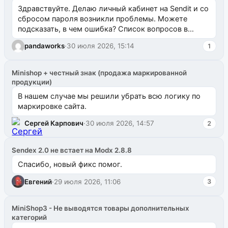
Здравствуйте. Делаю личный кабинет на Sendit и со
сбросом пароля возникли проблемы. Можете
подсказать, в чем ошибка? Список вопросов в
одноименном разделе на modx.pro пока пуст, и,...
pandaworks
·
30 июля 2026, 15:14
1
Minishop + честный знак (продажа маркированной
продукции)
В нашем случае мы решили убрать всю логику по
маркировке сайта.
Сергей Карпович
·
30 июля 2026, 14:57
2
Sendex 2.0 не встает на Modx 2.8.8
Спасибо, новый фикс помог.
Евгений
·
29 июля 2026, 11:06
3
MiniShop3 - Не выводятся товары дополнительных
категорий