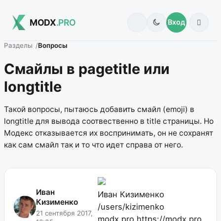
MODX
.PRO
Вход
Разделы
Вопросы
Смайлы в pagetitle или
longtitle
Такой вопросы, пытаюсь добавить смайл (emoji) в
longtitle для вывода соотвественно в title страницы. Но
Модекс отказывается их воспринимать, он не сохранят
как сам смайл так и то что идет справа от него.
Иван
Иван Кизименко
Кизименко
/users/kizimenko
21 сентября 2017,
modx.pro
https://modx.pro