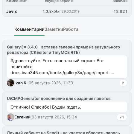
Компонент
Текущая версия
Закачки
Jevix
1.3.2-pl
12 821
от 29.03.2019
Комментарии
Заметки
Работа
Gallery3x 3.4.0 - вставка галерей прямо из визуального
редактора (CKEditor и TinyMCE RTE)
Здравствуйте. Есть консольный скрипт Вот
почитайте:
docs.ivan345.com/books/gallery3x/page/import-
ms2galleryphp
Ivan K.
·
05 августа 2026, 11:33
2
UiCMPGenerator дополнение для создания пакетов
Отлично! Спасибо! Будем ждать.
Евгений
·
03 августа 2026, 15:34
71
Личный кабинет на Sendit - не удается сбросить пароль