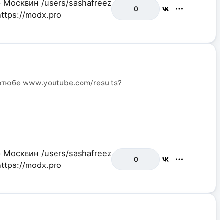
р Москвин
/users/sashafreez
0
https://modx.pro
 ютюбе www.youtube.com/results?
р Москвин
/users/sashafreez
0
https://modx.pro