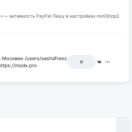
» — активность PayPal Пишу в настройках miniShop2
р Москвин
/users/sashafreez
0
https://modx.pro