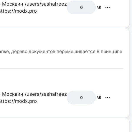
р Москвин
/users/sashafreez
0
https://modx.pro
папке, дерево документов перемешивается В принципе
р Москвин
/users/sashafreez
0
https://modx.pro