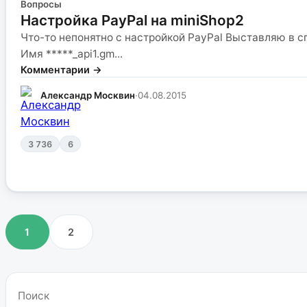
Вопросы
Настройка PayPal на miniShop2
Что-то непонятно с настройкой PayPal Выставляю в с
Имя *****_api1.gm...
Комментарии →
Александр Москвин
·
04.08.2015
3 736
6
1
2