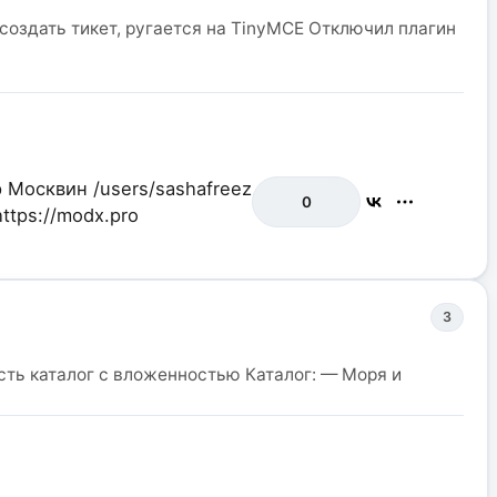
я создать тикет, ругается на TinyMCE Отключил плагин
р Москвин
/users/sashafreez
0
https://modx.pro
3
сть каталог с вложенностью Каталог: — Моря и