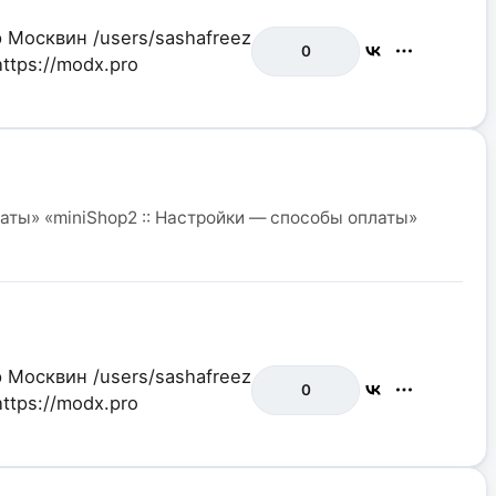
р Москвин
/users/sashafreez
0
https://modx.pro
аты» «miniShop2 :: Настройки — способы оплаты»
р Москвин
/users/sashafreez
0
https://modx.pro