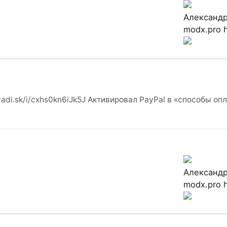
Александ
modx.pro
di.sk/i/cxhs0kn6iJk5J Активировал PayPal в «способы опл
Александ
modx.pro