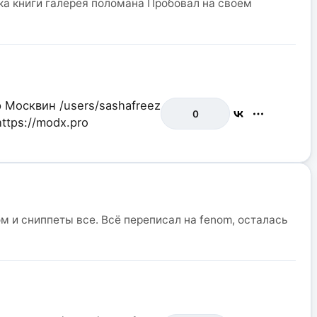
очка книги галерея поломана Пробовал на своем
р Москвин
/users/sashafreez
0
https://modx.pro
 и сниппеты все. Всё переписал на fenom, осталась