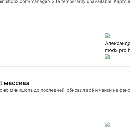
inishop2.com/manager/ Site temporarily unavailable! Карт
Александ
modx.pro
nt массива
ию минишопа до последней, обновил всё и чанки на феном