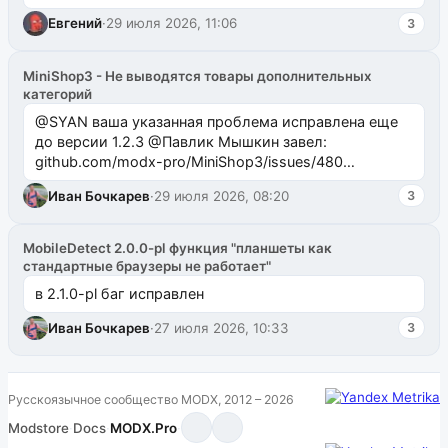
Евгений
·
29 июля 2026, 11:06
3
MiniShop3 - Не выводятся товары дополнительных
категорий
@SYAN ваша указанная проблема исправлена еще
до версии 1.2.3 @Павлик Мышкин завел:
github.com/modx-pro/MiniShop3/issues/480
github.com/modx-pro/MiniShop3/issues/481Исправим
Иван Бочкарев
·
29 июля 2026, 08:20
3
в б...
MobileDetect 2.0.0-pl функция "планшеты как
стандартные браузеры не работает"
в 2.1.0-pl баг исправлен
Иван Бочкарев
·
27 июля 2026, 10:33
3
Русскоязычное сообщество MODX, 2012 – 2026
Modstore
·
Docs
·
MODX.Pro
·