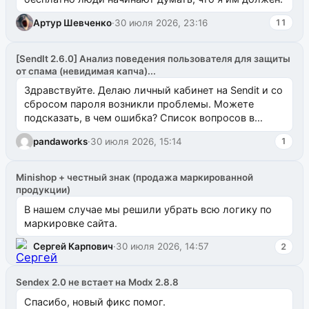
Артур Шевченко
·
30 июля 2026, 23:16
11
[SendIt 2.6.0] Анализ поведения пользователя для защиты
от спама (невидимая капча)...
Здравствуйте. Делаю личный кабинет на Sendit и со
сбросом пароля возникли проблемы. Можете
подсказать, в чем ошибка? Список вопросов в
одноименном разделе на modx.pro пока пуст, и,...
pandaworks
·
30 июля 2026, 15:14
1
Minishop + честный знак (продажа маркированной
продукции)
В нашем случае мы решили убрать всю логику по
маркировке сайта.
Сергей Карпович
·
30 июля 2026, 14:57
2
Sendex 2.0 не встает на Modx 2.8.8
Спасибо, новый фикс помог.