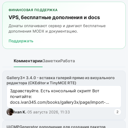
ФИНАНСОВАЯ ПОДДЕРЖКА
VPS, бесплатные дополнения и docs
Донаты оплачивают сервер и двигают бесплатные
дополнения MODX и документацию.
Поддержать
Комментарии
Заметки
Работа
Gallery3x 3.4.0 - вставка галерей прямо из визуального
редактора (CKEditor и TinyMCE RTE)
Здравствуйте. Есть консольный скрипт Вот
почитайте:
docs.ivan345.com/books/gallery3x/page/import-
ms2galleryphp
Ivan K.
·
05 августа 2026, 11:33
2
UiCMPGenerator дополнение для создания пакетов