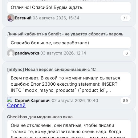
Отлично! Спасибо! Будем ждать.
Евгений
·
03 августа 2026, 15:34
71
Личный кабинет на Sendit - не удается сбросить пароль
Спасибо большое, все заработало)
pandaworks
·
03 августа 2026, 12:14
6
[mSync] Новая версия синхронизации с 1С
Всем привет. В какой то момент начали сыпаться
ошибки: Error 23000 executing statement: INSERT
INTO `modx_msync_products` (`product_id`,
`uuid_1c`) VALUES ...
Сергей Карпович
·
02 августа 2026, 10:40
89
Checkbox для модального окна
Они не отключены, они платные, чтобы писали
только те, кому действительно очень надо. Когда
бесплатно люди начинают думать, что я им должен.