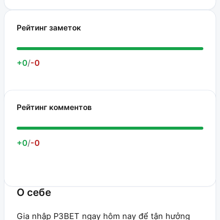
Рейтинг заметок
+0
/
-0
Рейтинг комментов
+0
/
-0
О себе
Gia nhập P3BET ngay hôm nay để tận hưởng