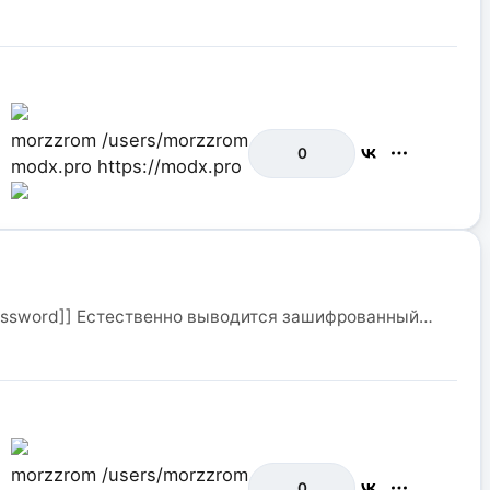
morzzrom
/users/morzzrom
0
modx.pro
https://modx.pro
password]] Естественно выводится зашифрованный…
morzzrom
/users/morzzrom
0