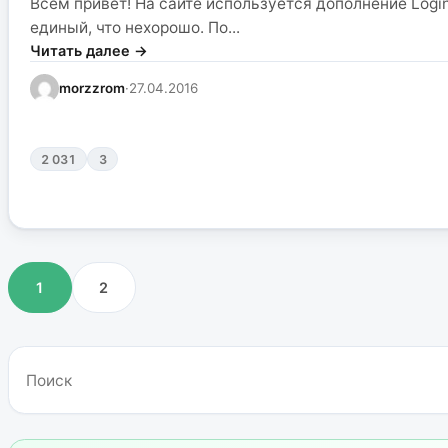
Всем привет! На сайте используется дополнение Logi
единый, что нехорошо. По...
Читать далее →
morzzrom
·
27.04.2016
2 031
3
1
2