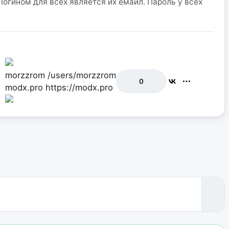
огином для всех является их емайл. Пароль у всех
morzzrom
/users/morzzrom
0
modx.pro
https://modx.pro