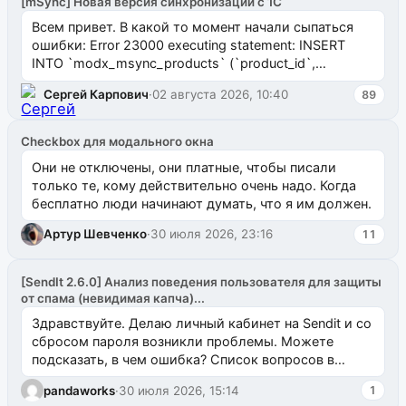
[mSync] Новая версия синхронизации с 1С
Всем привет. В какой то момент начали сыпаться
ошибки: Error 23000 executing statement: INSERT
INTO `modx_msync_products` (`product_id`,
`uuid_1c`) VALUES ...
Сергей Карпович
·
02 августа 2026, 10:40
89
Checkbox для модального окна
Они не отключены, они платные, чтобы писали
только те, кому действительно очень надо. Когда
бесплатно люди начинают думать, что я им должен.
Артур Шевченко
·
30 июля 2026, 23:16
11
[SendIt 2.6.0] Анализ поведения пользователя для защиты
от спама (невидимая капча)...
Здравствуйте. Делаю личный кабинет на Sendit и со
сбросом пароля возникли проблемы. Можете
подсказать, в чем ошибка? Список вопросов в
одноименном разделе на modx.pro пока пуст, и,...
pandaworks
·
30 июля 2026, 15:14
1