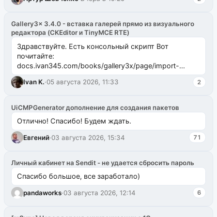
Gallery3x 3.4.0 - вставка галерей прямо из визуального
редактора (CKEditor и TinyMCE RTE)
Здравствуйте. Есть консольный скрипт Вот
почитайте:
docs.ivan345.com/books/gallery3x/page/import-
ms2galleryphp
Ivan K.
·
05 августа 2026, 11:33
2
UiCMPGenerator дополнение для создания пакетов
Отлично! Спасибо! Будем ждать.
Евгений
·
03 августа 2026, 15:34
71
Личный кабинет на Sendit - не удается сбросить пароль
Спасибо большое, все заработало)
pandaworks
·
03 августа 2026, 12:14
6