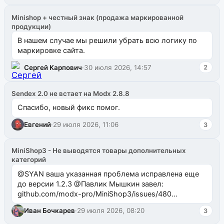
Minishop + честный знак (продажа маркированной
продукции)
В нашем случае мы решили убрать всю логику по
маркировке сайта.
Сергей Карпович
·
30 июля 2026, 14:57
2
Sendex 2.0 не встает на Modx 2.8.8
Спасибо, новый фикс помог.
Евгений
·
29 июля 2026, 11:06
3
MiniShop3 - Не выводятся товары дополнительных
категорий
@SYAN ваша указанная проблема исправлена еще
до версии 1.2.3 @Павлик Мышкин завел:
github.com/modx-pro/MiniShop3/issues/480
github.com/modx-pro/MiniShop3/issues/481Исправим
Иван Бочкарев
·
29 июля 2026, 08:20
3
в б...