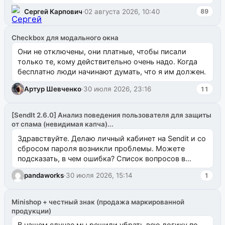
`uuid_1c`) VALUES ...
Сергей Карпович
·
02 августа 2026, 10:40
89
Checkbox для модального окна
Они не отключены, они платные, чтобы писали
только те, кому действительно очень надо. Когда
бесплатно люди начинают думать, что я им должен.
Артур Шевченко
·
30 июля 2026, 23:16
11
[SendIt 2.6.0] Анализ поведения пользователя для защиты
от спама (невидимая капча)...
Здравствуйте. Делаю личный кабинет на Sendit и со
сбросом пароля возникли проблемы. Можете
подсказать, в чем ошибка? Список вопросов в
одноименном разделе на modx.pro пока пуст, и,...
pandaworks
·
30 июля 2026, 15:14
1
Minishop + честный знак (продажа маркированной
продукции)
В нашем случае мы решили убрать всю логику по