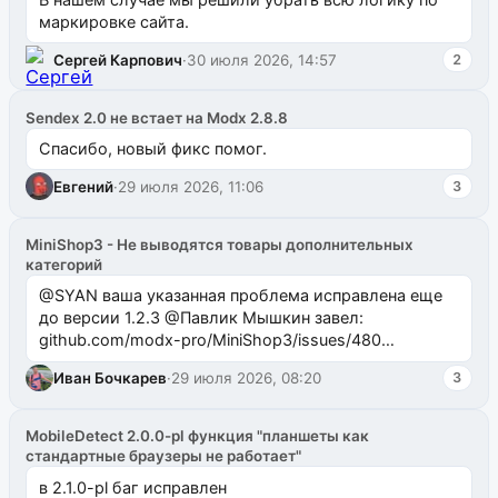
маркировке сайта.
Сергей Карпович
·
30 июля 2026, 14:57
2
Sendex 2.0 не встает на Modx 2.8.8
Спасибо, новый фикс помог.
Евгений
·
29 июля 2026, 11:06
3
MiniShop3 - Не выводятся товары дополнительных
категорий
@SYAN ваша указанная проблема исправлена еще
до версии 1.2.3 @Павлик Мышкин завел:
github.com/modx-pro/MiniShop3/issues/480
github.com/modx-pro/MiniShop3/issues/481Исправим
Иван Бочкарев
·
29 июля 2026, 08:20
3
в б...
MobileDetect 2.0.0-pl функция "планшеты как
стандартные браузеры не работает"
в 2.1.0-pl баг исправлен