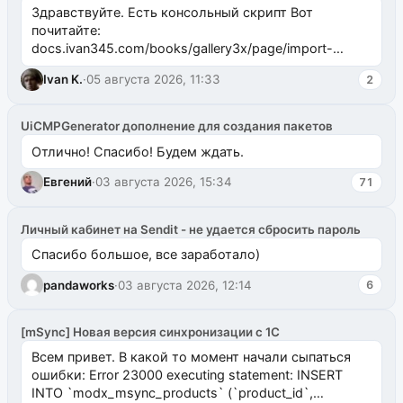
Здравствуйте. Есть консольный скрипт Вот
почитайте:
docs.ivan345.com/books/gallery3x/page/import-
ms2galleryphp
Ivan K.
·
05 августа 2026, 11:33
2
UiCMPGenerator дополнение для создания пакетов
Отлично! Спасибо! Будем ждать.
Евгений
·
03 августа 2026, 15:34
71
Личный кабинет на Sendit - не удается сбросить пароль
Спасибо большое, все заработало)
pandaworks
·
03 августа 2026, 12:14
6
[mSync] Новая версия синхронизации с 1С
Всем привет. В какой то момент начали сыпаться
ошибки: Error 23000 executing statement: INSERT
INTO `modx_msync_products` (`product_id`,