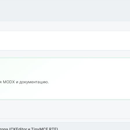
ия MODX и документацию.
тора (CKEditor и TinyMCE RTE)