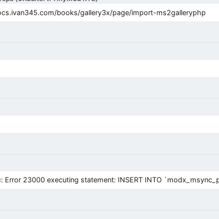
cs.ivan345.com/books/gallery3x/page/import-ms2galleryphp
Error 23000 executing statement: INSERT INTO `modx_msync_prod