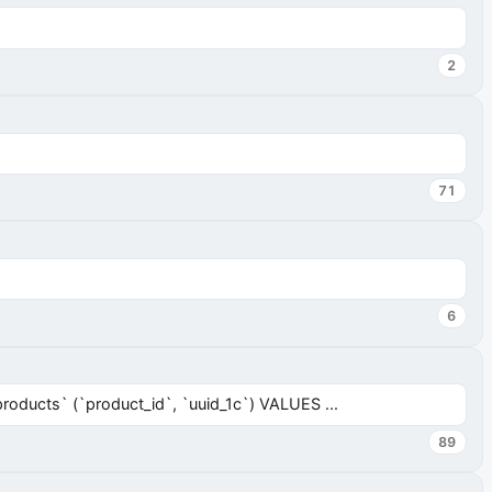
2
71
6
ucts` (`product_id`, `uuid_1c`) VALUES ...
89