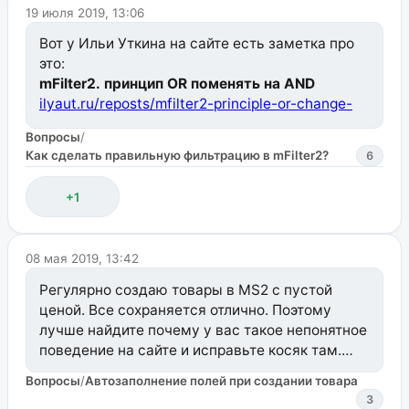
19 июля 2019, 13:06
        }

Вот у Ильи Уткина на сайте есть заметка про
        return $this->failure('Authentication requi
это:
    }

mFilter2. принцип OR поменять на AND
    /**

ilyaut.ru/reposts/mfilter2-principle-or-change-
     * @return ResponseInterface

to-and/
     */

Вопросы
/
    public function patch()

Как сделать правильную фильтрацию в mFilter2?
6
Сам делал по ней. Все получилось. Правда
    {

        if ($password = trim($this->getProperty('pa
пришлось немного повозиться.
            $this->user->password = $password;

+1
        }

        $this->user->save();

08 мая 2019, 13:42
        return $this->get();

    }

Регулярно создаю товары в MS2 с пустой
}
ценой. Все сохраняется отлично. Поэтому
лучше найдите почему у вас такое непонятное
поведение на сайте и исправьте косяк там.
Вопросы
/
Автозаполнение полей при создании товара
И вообще, если уж ссылаетесь на ошибку в
3