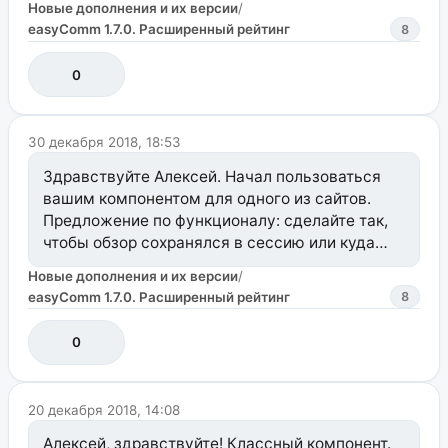
Новые дополнения и их версии
/
где печатал :) Понимаю, что такой функционал
easyComm 1.7.0. Расширенный рейтинг
8
не в приоритете, но будет плюсом к
юзабилити.
0
30 декабря 2018, 18:53
Здравствуйте Алексей. Начал пользоваться
вашим компонентом для одного из сайтов.
Предложение по функционалу: сделайте так,
чтобы обзор сохранялся в сессию или куда
нибудь еще пока он не опубликован.
Новые дополнения и их версии
/
Своеобразный черновик. Все таки
easyComm 1.7.0. Расширенный рейтинг
8
пользователи часто пишут отзывы прямо на
сайте и весь труд пользователя может быть
0
легко потерян без таких черновиков. Это плюс
к юзабилити сайта.
20 декабря 2018, 14:08
Алексей, здравствуйте! Классный компонент.