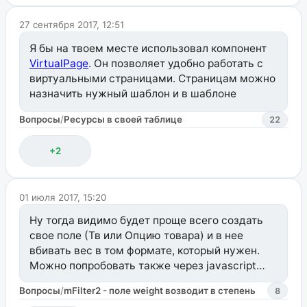
указывающий на основную версию страницы.
27 сентября 2017, 12:51
<link rel="canonical" href="https://sitename.com/p
Я бы на твоем месте использовал компонент
VirtualPage
. Он позволяет удобно работать с
Это поможет поисковику понять, где что и не
виртуальными страницами. Страницам можно
посчитать страницы дублями.
назначить нужный шаблон и в шаблоне
запрашивать контент как тебе нужно.
Вопросы
/
Ресурсы в своей таблице
22
+2
01 июля 2017, 15:20
Ну тогда видимо будет проще всего создать
свое поле (Тв или Опцию товара) и в нее
вбивать вес в том формате, который нужен.
Можно попробовать также через javascript
убирать точку и нули при загрузке страницы.
Вопросы
/
mFilter2 - поле weight возводит в степень
8
Тут уже смотреть надо, что удобнее будет.