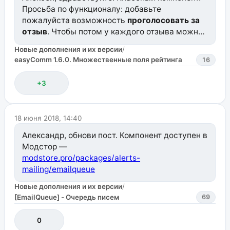
Просьба по функционалу: добавьте
пожалуйста возможность
проголосовать за
отзыв
. Чтобы потом у каждого отзыва можно
было вывести его полезность: «10
Новые дополнения и их версии
/
пользователей считают этот отзыв полезным».
easyComm 1.6.0. Множественные поля рейтинга
16
Сейчас такой функционал встречается на
многих сайтах-отзовиках.
+3
18 июня 2018, 14:40
Александр, обнови пост. Компонент доступен в
Модстор —
modstore.pro/packages/alerts-
mailing/emailqueue
Новые дополнения и их версии
/
[EmailQueue] - Очередь писем
69
0