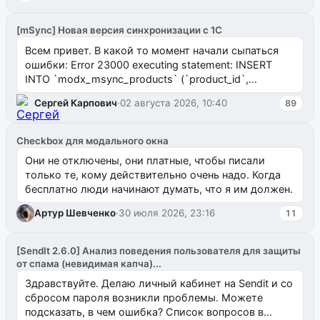
[mSync] Новая версия синхронизации с 1С
Всем привет. В какой то момент начали сыпаться
ошибки: Error 23000 executing statement: INSERT
INTO `modx_msync_products` (`product_id`,
`uuid_1c`) VALUES ...
Сергей Карпович
·
02 августа 2026, 10:40
89
Checkbox для модального окна
Они не отключены, они платные, чтобы писали
только те, кому действительно очень надо. Когда
бесплатно люди начинают думать, что я им должен.
Артур Шевченко
·
30 июля 2026, 23:16
11
[SendIt 2.6.0] Анализ поведения пользователя для защиты
от спама (невидимая капча)...
Здравствуйте. Делаю личный кабинет на Sendit и со
сбросом пароля возникли проблемы. Можете
подсказать, в чем ошибка? Список вопросов в