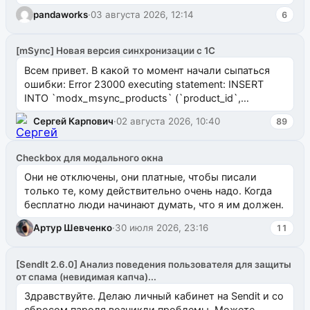
pandaworks
·
03 августа 2026, 12:14
6
[mSync] Новая версия синхронизации с 1С
Всем привет. В какой то момент начали сыпаться
ошибки: Error 23000 executing statement: INSERT
INTO `modx_msync_products` (`product_id`,
`uuid_1c`) VALUES ...
Сергей Карпович
·
02 августа 2026, 10:40
89
Checkbox для модального окна
Они не отключены, они платные, чтобы писали
только те, кому действительно очень надо. Когда
бесплатно люди начинают думать, что я им должен.
Артур Шевченко
·
30 июля 2026, 23:16
11
[SendIt 2.6.0] Анализ поведения пользователя для защиты
от спама (невидимая капча)...
Здравствуйте. Делаю личный кабинет на Sendit и со
сбросом пароля возникли проблемы. Можете