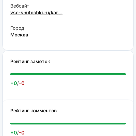
Вебсайт
vse-shutochki.ru/kar...
Город
Москва
Рейтинг заметок
+0
/
-0
Рейтинг комментов
+0
/
-0