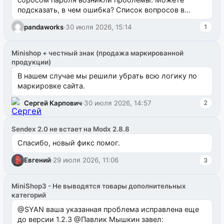
подсказать, в чем ошибка? Список вопросов в
одноименном разделе на modx.pro пока пуст, и,...
pandaworks
·
30 июля 2026, 15:14
1
Minishop + честный знак (продажа маркированной
продукции)
В нашем случае мы решили убрать всю логику по
маркировке сайта.
Сергей Карпович
·
30 июля 2026, 14:57
2
Sendex 2.0 не встает на Modx 2.8.8
Спасибо, новый фикс помог.
Евгений
·
29 июля 2026, 11:06
3
MiniShop3 - Не выводятся товары дополнительных
категорий
@SYAN ваша указанная проблема исправлена еще
до версии 1.2.3 @Павлик Мышкин завел: