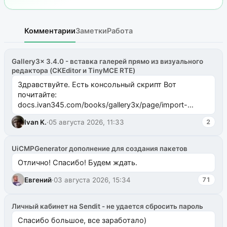
Комментарии
Заметки
Работа
Gallery3x 3.4.0 - вставка галерей прямо из визуального
редактора (CKEditor и TinyMCE RTE)
Здравствуйте. Есть консольный скрипт Вот
почитайте:
docs.ivan345.com/books/gallery3x/page/import-
ms2galleryphp
Ivan K.
·
05 августа 2026, 11:33
2
UiCMPGenerator дополнение для создания пакетов
Отлично! Спасибо! Будем ждать.
Евгений
·
03 августа 2026, 15:34
71
Личный кабинет на Sendit - не удается сбросить пароль
Спасибо большое, все заработало)