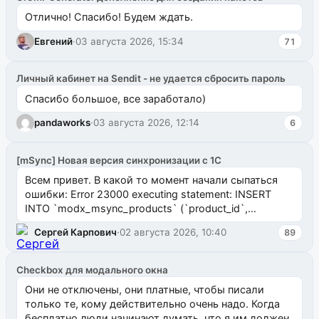
Отлично! Спасибо! Будем ждать.
Евгений
·
03 августа 2026, 15:34
71
Личный кабинет на Sendit - не удается сбросить пароль
Спасибо большое, все заработало)
pandaworks
·
03 августа 2026, 12:14
6
[mSync] Новая версия синхронизации с 1С
Всем привет. В какой то момент начали сыпаться
ошибки: Error 23000 executing statement: INSERT
INTO `modx_msync_products` (`product_id`,
`uuid_1c`) VALUES ...
Сергей Карпович
·
02 августа 2026, 10:40
89
Checkbox для модального окна
Они не отключены, они платные, чтобы писали
только те, кому действительно очень надо. Когда
бесплатно люди начинают думать, что я им должен.