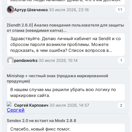
Артур Шевченко
·
30 июля 2026, 23:16
11
[SendIt 2.6.0] Анализ поведения пользователя для защиты
от спама (невидимая капча)...
Здравствуйте. Делаю личный кабинет на Sendit и со
сбросом пароля возникли проблемы. Можете
подсказать, в чем ошибка? Список вопросов в
одноименном разделе на modx.pro пока пуст, и,...
pandaworks
·
30 июля 2026, 15:14
1
Minishop + честный знак (продажа маркированной
продукции)
В нашем случае мы решили убрать всю логику по
маркировке сайта.
Сергей Карпович
·
30 июля 2026, 14:57
2
Sendex 2.0 не встает на Modx 2.8.8
Спасибо, новый фикс помог.