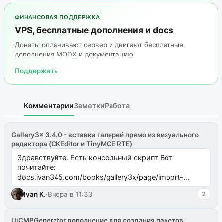
ФИНАНСОВАЯ ПОДДЕРЖКА
VPS, бесплатные дополнения и docs
Донаты оплачивают сервер и двигают бесплатные
дополнения MODX и документацию.
Поддержать
Комментарии
Заметки
Работа
Gallery3x 3.4.0 - вставка галерей прямо из визуального
редактора (CKEditor и TinyMCE RTE)
Здравствуйте. Есть консольный скрипт Вот
почитайте:
docs.ivan345.com/books/gallery3x/page/import-
ms2galleryphp
Ivan K.
·
Вчера в 11:33
2
UiCMPGenerator дополнение для создания пакетов