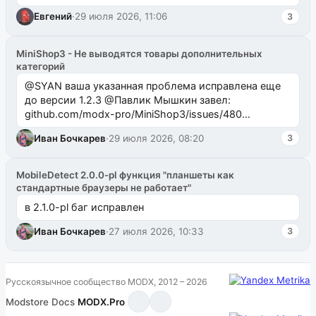
Евгений
·
29 июля 2026, 11:06
3
MiniShop3 - Не выводятся товары дополнительных
категорий
@SYAN ваша указанная проблема исправлена еще
до версии 1.2.3 @Павлик Мышкин завел:
github.com/modx-pro/MiniShop3/issues/480
github.com/modx-pro/MiniShop3/issues/481Исправим
Иван Бочкарев
·
29 июля 2026, 08:20
3
в б...
MobileDetect 2.0.0-pl функция "планшеты как
стандартные браузеры не работает"
в 2.1.0-pl баг исправлен
Иван Бочкарев
·
27 июля 2026, 10:33
3
Русскоязычное сообщество MODX, 2012 – 2026
Modstore
·
Docs
·
MODX.Pro
·