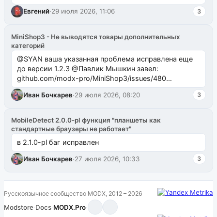
Евгений
·
29 июля 2026, 11:06
3
MiniShop3 - Не выводятся товары дополнительных
категорий
@SYAN ваша указанная проблема исправлена еще
до версии 1.2.3 @Павлик Мышкин завел:
github.com/modx-pro/MiniShop3/issues/480
github.com/modx-pro/MiniShop3/issues/481Исправим
Иван Бочкарев
·
29 июля 2026, 08:20
3
в б...
MobileDetect 2.0.0-pl функция "планшеты как
стандартные браузеры не работает"
в 2.1.0-pl баг исправлен
Иван Бочкарев
·
27 июля 2026, 10:33
3
Русскоязычное сообщество MODX, 2012 – 2026
Modstore
·
Docs
·
MODX.Pro
·