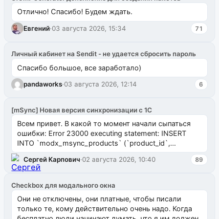
Отлично! Спасибо! Будем ждать.
Евгений
·
03 августа 2026, 15:34
71
Личный кабинет на Sendit - не удается сбросить пароль
Спасибо большое, все заработало)
pandaworks
·
03 августа 2026, 12:14
6
[mSync] Новая версия синхронизации с 1С
Всем привет. В какой то момент начали сыпаться
ошибки: Error 23000 executing statement: INSERT
INTO `modx_msync_products` (`product_id`,
`uuid_1c`) VALUES ...
Сергей Карпович
·
02 августа 2026, 10:40
89
Checkbox для модального окна
Они не отключены, они платные, чтобы писали
только те, кому действительно очень надо. Когда
бесплатно люди начинают думать, что я им должен.