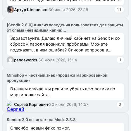
Артур Шевченко
·
30 июля 2026, 23:16
11
[SendIt 2.6.0] Анализ поведения пользователя для защиты
от спама (невидимая капча)...
Здравствуйте. Делаю личный кабинет на Sendit и со
сбросом пароля возникли проблемы. Можете
подсказать, в чем ошибка? Список вопросов в
одноименном разделе на modx.pro пока пуст, и,...
pandaworks
·
30 июля 2026, 15:14
1
Minishop + честный знак (продажа маркированной
продукции)
В нашем случае мы решили убрать всю логику по
маркировке сайта.
Сергей Карпович
·
30 июля 2026, 14:57
2
Sendex 2.0 не встает на Modx 2.8.8
Спасибо, новый фикс помог.