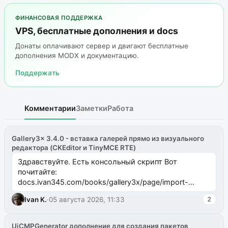
ФИНАНСОВАЯ ПОДДЕРЖКА
VPS, бесплатные дополнения и docs
Донаты оплачивают сервер и двигают бесплатные
дополнения MODX и документацию.
Поддержать
Комментарии
Заметки
Работа
Gallery3x 3.4.0 - вставка галерей прямо из визуального
редактора (CKEditor и TinyMCE RTE)
Здравствуйте. Есть консольный скрипт Вот
почитайте:
docs.ivan345.com/books/gallery3x/page/import-
ms2galleryphp
Ivan K.
·
05 августа 2026, 11:33
2
UiCMPGenerator дополнение для создания пакетов