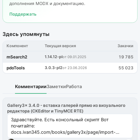
дополнения MODX и документацию.
Поддержать
Здесь упомянуты
Компонент
Текущая версия
Закачки
mSearch2
1.14.12-pl
19 785
от 09.01.2025
pdoTools
3.0.3-pl2
55 023
от 23.06.2026
Комментарии
Заметки
Работа
Gallery3x 3.4.0 - вставка галерей прямо из визуального
редактора (CKEditor и TinyMCE RTE)
Здравствуйте. Есть консольный скрипт Вот
почитайте:
docs.ivan345.com/books/gallery3x/page/import-
ms2galleryphp