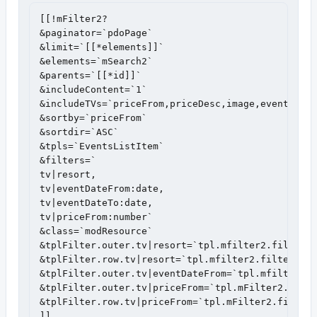
[[!mFilter2?

&paginator=`pdoPage`

&limit=`[[*elements]]`

&elements=`mSearch2`

&parents=`[[*id]]`

&includeContent=`1`

&includeTVs=`priceFrom,priceDesc,image,eventDateF
&sortby=`priceFrom`

&sortdir=`ASC`

&tpls=`EventsListItem`

&filters=`

tv|resort,

tv|eventDateFrom:date,

tv|eventDateTo:date,

tv|priceFrom:number`

&class=`modResource`

&tplFilter.outer.tv|resort=`tpl.mfilter2.filter.r
&tplFilter.row.tv|resort=`tpl.mfilter2.filter.che
&tplFilter.outer.tv|eventDateFrom=`tpl.mfilter2.f
&tplFilter.outer.tv|priceFrom=`tpl.mFilter2.filte
&tplFilter.row.tv|priceFrom=`tpl.mFilter2.filter.
]]