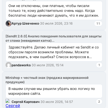
Они не отключены, они платные, чтобы писали
только те, кому действительно очень надо. Когда
бесплатно люди начинают думать, что я им должен.
Артур Шевченко
·
30 июля 2026, 23:16
11
[SendIt 2.6.0] Анализ поведения пользователя для защиты
от спама (невидимая капча)...
Здравствуйте. Делаю личный кабинет на Sendit и со
сбросом пароля возникли проблемы. Можете
подсказать, в чем ошибка? Список вопросов в
одноименном разделе на modx.pro пока пуст, и,...
pandaworks
·
30 июля 2026, 15:14
1
Minishop + честный знак (продажа маркированной
продукции)
В нашем случае мы решили убрать всю логику по
маркировке сайта.
Сергей Карпович
·
30 июля 2026, 14:57
2