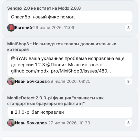
Sendex 2.0 не встает на Modx 2.8.8
Спасибо, новый фикс помог.
Евгений
·
29 июля 2026, 11:06
3
MiniShop3 - Не выводятся товары дополнительных
категорий
@SYAN ваша указанная проблема исправлена еще
до версии 1.2.3 @Павлик Мышкин завел:
github.com/modx-pro/MiniShop3/issues/480
github.com/modx-pro/MiniShop3/issues/481Исправим
Иван Бочкарев
·
29 июля 2026, 08:20
3
в б...
MobileDetect 2.0.0-pl функция "планшеты как
стандартные браузеры не работает"
в 2.1.0-pl баг исправлен
Иван Бочкарев
·
27 июля 2026, 10:33
3