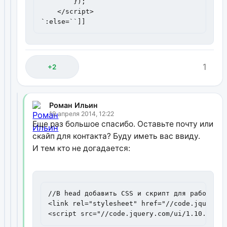
        });

    </script>

`:else=``]]
1
+2
Роман Ильин
19 апреля 2014, 12:22
Еще раз большое спасибо. Оставьте почту или
скайп для контакта? Буду иметь вас ввиду.
И тем кто не догадается:
//В head добавить CSS и скрипт для работы:

<link rel="stylesheet" href="//code.jquery.c
<script src="//code.jquery.com/ui/1.10.4/jqu