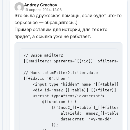
Andrey Grachov
19 апреля 2014, 12:06
Это была дружеская помощь, если будет что-то
серьезное — обращайтесь :)
Пример оставим для истории, для тех кто
придет, а ссылка уже не работает:
// Вызов mFilter2

[[!mFilter2? &parents=`[[*id]]` &filters=`reso
// Чанк tpl.mFilter2.filter.date

[[+idx:is=`0`:then=`

    <input type="hidden" name="[[+table]][[+de
    <div id="mse2_[[+table]]_[[+filter]]_[[+id
    <script type="text/javascript">

        $(function () {

            $('#mse2_[[+table]]_[[+filter]]_[[
                altField: '#mse2_[[+table]]_[[
                dateFormat: 'yy-mm-dd'

            });
