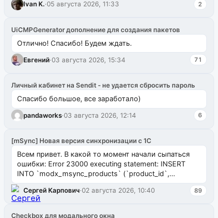
Ivan K.
·
05 августа 2026, 11:33
2
UiCMPGenerator дополнение для создания пакетов
Отлично! Спасибо! Будем ждать.
Евгений
·
03 августа 2026, 15:34
71
Личный кабинет на Sendit - не удается сбросить пароль
Спасибо большое, все заработало)
pandaworks
·
03 августа 2026, 12:14
6
[mSync] Новая версия синхронизации с 1С
Всем привет. В какой то момент начали сыпаться
ошибки: Error 23000 executing statement: INSERT
INTO `modx_msync_products` (`product_id`,
`uuid_1c`) VALUES ...
Сергей Карпович
·
02 августа 2026, 10:40
89
Checkbox для модального окна