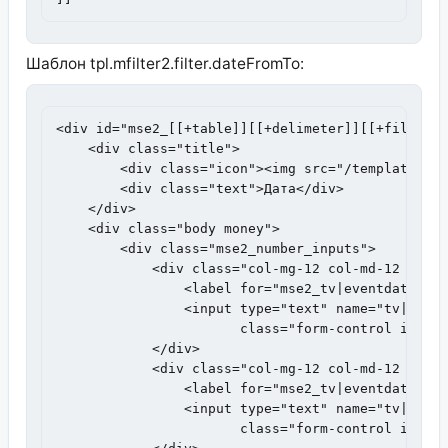
Шаблон tpl.mfilter2.filter.dateFromTo:
<div id="mse2_[[+table]][[+delimeter]][[+filter]]
    <div class="title">

        <div class="icon"><img src="/template/img
        <div class="text">Дата</div>

    </div>

    <div class="body money">

        <div class="mse2_number_inputs">

            <div class="col-mg-12 col-md-12 col-s
                <label for="mse2_tv|eventdatefrom
                <input type="text" name="tv|event
                       class="form-control input-
            </div>

            <div class="col-mg-12 col-md-12 col-s
                <label for="mse2_tv|eventdateto_0
                <input type="text" name="tv|event
                       class="form-control input-