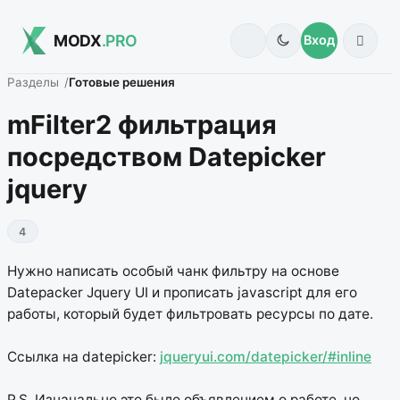
MODX
.PRO
Вход
Разделы
Готовые решения
mFilter2 фильтрация
посредством Datepicker
jquery
4
Нужно написать особый чанк фильтру на основе
Datepacker Jquery UI и прописать javascript для его
работы, который будет фильтровать ресурсы по дате.
Ссылка на datepicker:
jqueryui.com/datepicker/#inline
P.S. Изначально это было объявлением о работе, но