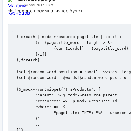
07 ноября 2017, 12:29
На fenom-е посимпатичнее будет:
{foreach $_modx->resource.pagetitle | split : ' '
	{if $pagetitle_word | length > 3}

		{var $words[] = $pagetitle_word}

	{/if}

{/foreach}

{set $random_word_position = rand(1, $words| leng
{set $random_word = $words[$random_word_position 
{$_modx->runSnippet('!msProducts', [

	'parent' => $_modx->resource.parent,

	'resources' => -$_modx->resource.id,

	'where' => '{

		"pagetitle:LIKE": "%' ~ $random_word ~ '%"

	}',

	...

])}