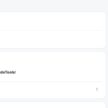
doTools
!
1