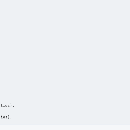
ties);

ties);