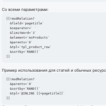
Со всеми параметрами:
[[!modRelation? 

  &field=`pagetitle`

  &separator=` `

  &limitWord=`3`

  &element=`msProducts`

  &parents=`0`

  &tpl=`tpl_product_row`

  &sortby=`RAND()`

]]
Пример использования для статей и обычных ресурс
[[!modRelation? 

  &parents=`0`

  &sortby=`RAND()`

  &tpl=`@INLINE [[+pagetitle]]`

]]