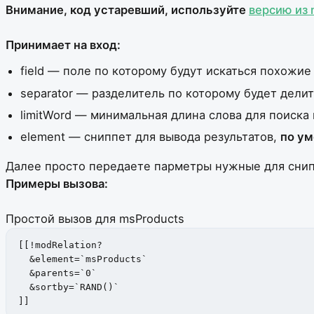
Внимание, код устаревший, используйте
версию из 
Принимает на вход:
field — поле по которому будут искаться похожи
separator — разделитель по которому будет дели
limitWord — минимальная длина слова для поиска
element — сниппет для вывода результатов,
по ум
Далее просто передаете парметры нужные для снип
Примеры вызова:
Простой вызов для msProducts
[[!modRelation? 

  &element=`msProducts`

  &parents=`0`

  &sortby=`RAND()`

]]