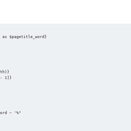
 as $pagetitle_word}

th)}

- 1]}
