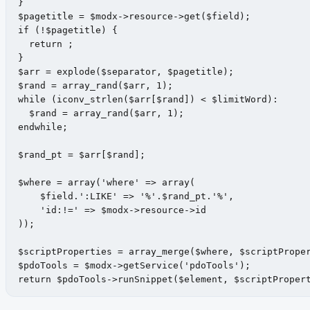
}

$pagetitle = $modx->resource->get($field);

if (!$pagetitle) {

  return ;

}

$arr = explode($separator, $pagetitle);

$rand = array_rand($arr, 1);

while (iconv_strlen($arr[$rand]) < $limitWord):

  $rand = array_rand($arr, 1);

endwhile;

$rand_pt = $arr[$rand];

$where = array('where' => array(

    $field.':LIKE' => '%'.$rand_pt.'%',

    'id:!=' => $modx->resource->id

));

$scriptProperties = array_merge($where, $scriptProper
$pdoTools = $modx->getService('pdoTools');

return $pdoTools->runSnippet($element, $scriptProper