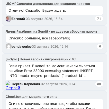
UiCMPGenerator дополнение для создания пакетов
Отлично! Спасибо! Будем ждать.
Евгений
·
03 августа 2026, 15:34
71
Личный кабинет на Sendit - не удается сбросить пароль
Спасибо большое, все заработало)
pandaworks
·
03 августа 2026, 12:14
6
[mSync] Новая версия синхронизации с 1С
Всем привет. В какой то момент начали сыпаться
ошибки: Error 23000 executing statement: INSERT
INTO `modx_msync_products` (`product_id`,
`uuid_1c`) VALUES ...
Сергей Карпович
·
02 августа 2026, 10:40
89
Checkbox для модального окна
Они не отключены, они платные, чтобы писали
только те, кому действительно очень надо. Когда