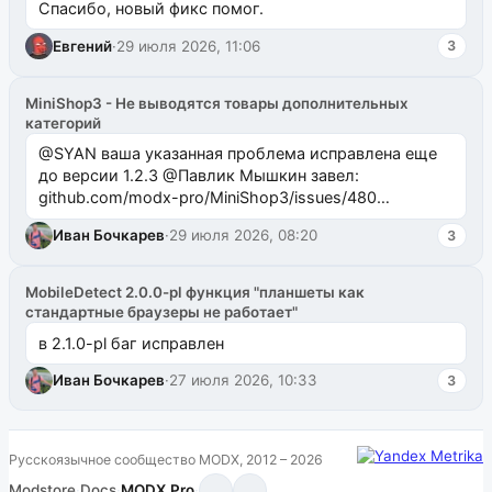
Спасибо, новый фикс помог.
Евгений
·
29 июля 2026, 11:06
3
MiniShop3 - Не выводятся товары дополнительных
категорий
@SYAN ваша указанная проблема исправлена еще
до версии 1.2.3 @Павлик Мышкин завел:
github.com/modx-pro/MiniShop3/issues/480
github.com/modx-pro/MiniShop3/issues/481Исправим
Иван Бочкарев
·
29 июля 2026, 08:20
3
в б...
MobileDetect 2.0.0-pl функция "планшеты как
стандартные браузеры не работает"
в 2.1.0-pl баг исправлен
Иван Бочкарев
·
27 июля 2026, 10:33
3
Русскоязычное сообщество MODX, 2012 – 2026
Modstore
·
Docs
·
MODX.Pro
·