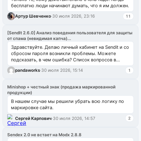
бесплатно люди начинают думать, что я им должен.
Артур Шевченко
·
30 июля 2026, 23:16
11
[SendIt 2.6.0] Анализ поведения пользователя для защиты
от спама (невидимая капча)...
Здравствуйте. Делаю личный кабинет на Sendit и со
сбросом пароля возникли проблемы. Можете
подсказать, в чем ошибка? Список вопросов в
одноименном разделе на modx.pro пока пуст, и,...
pandaworks
·
30 июля 2026, 15:14
1
Minishop + честный знак (продажа маркированной
продукции)
В нашем случае мы решили убрать всю логику по
маркировке сайта.
Сергей Карпович
·
30 июля 2026, 14:57
2
Sendex 2.0 не встает на Modx 2.8.8