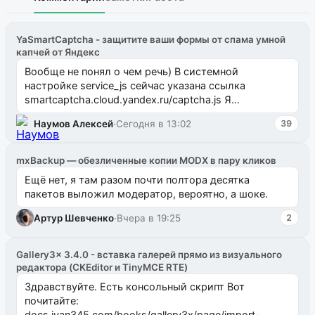
YaSmartCaptcha - защитите ваши формы от спама умной
капчей от Яндекс
Вообще не понял о чем речь) В системной
настройке service_js сейчас указана ссылка
smartcaptcha.cloud.yandex.ru/captcha.js Я
предложил очистить эту настройку, тогда
Наумов Алексей
·
Сегодня в 13:02
39
компонент н...
mxBackup — обезличенные копии MODX в пару кликов
Ещё нет, я там разом почти полтора десятка
пакетов выложил модератор, вероятно, а шоке.
Артур Шевченко
·
Вчера в 19:25
2
Gallery3x 3.4.0 - вставка галерей прямо из визуального
редактора (CKEditor и TinyMCE RTE)
Здравствуйте. Есть консольный скрипт Вот
почитайте:
docs.ivan345.com/books/gallery3x/page/import-