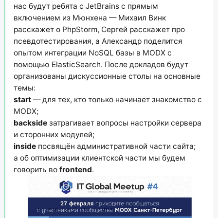
нас будут ребята с JetBrains с прямым
включением из Мюнхена — Михаил Винк
расскажет о PhpStorm, Сергей расскажет про
псевдотестирования, а Александр поделится
опытом интеграции NoSQL базы в MODX с
помощью ElasticSearch. После докладов будут
организованы дискуссионные столы на основные
темы:
start
— для тех, кто только начинает знакомство с
MODX;
backside
затрагивает вопросы настройки сервера
и сторонних модулей;
inside
посвящён административной части сайта;
а об оптимизации клиентской части мы будем
говорить во
frontend
.