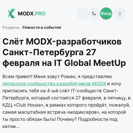
MODX
.PRO
Вход
Разделы
Новости и события
Слёт MODX-разработчиков
Санкт-Петербурга 27
февраля на IT Global MeetUp
Всем привет! Меня зовут Роман, я представляю
питерское сообщество разработчиков MODX
и хочу
пригласить тебя на 4-ый слёт IT-сообществ Санкт-
Петербурга, который состоится 27 февраля, в пятницу, в
КДЦ «Club House», в рамках которого пройдёт, пожалуй,
самая масштабная встреча «модиксеров», на которой
ты просто обязан быть! Почему? Подробности под
катом…