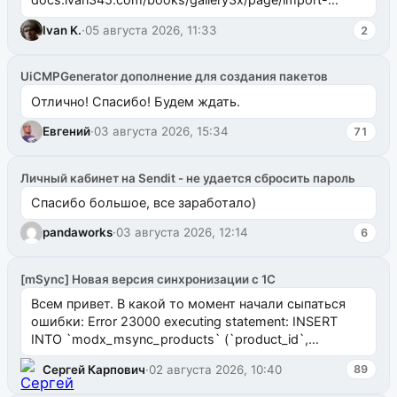
ms2galleryphp
Ivan K.
·
05 августа 2026, 11:33
2
UiCMPGenerator дополнение для создания пакетов
Отлично! Спасибо! Будем ждать.
Евгений
·
03 августа 2026, 15:34
71
Личный кабинет на Sendit - не удается сбросить пароль
Спасибо большое, все заработало)
pandaworks
·
03 августа 2026, 12:14
6
[mSync] Новая версия синхронизации с 1С
Всем привет. В какой то момент начали сыпаться
ошибки: Error 23000 executing statement: INSERT
INTO `modx_msync_products` (`product_id`,
`uuid_1c`) VALUES ...
Сергей Карпович
·
02 августа 2026, 10:40
89