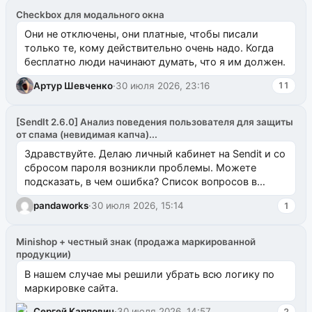
Checkbox для модального окна
Они не отключены, они платные, чтобы писали
только те, кому действительно очень надо. Когда
бесплатно люди начинают думать, что я им должен.
Артур Шевченко
·
30 июля 2026, 23:16
11
[SendIt 2.6.0] Анализ поведения пользователя для защиты
от спама (невидимая капча)...
Здравствуйте. Делаю личный кабинет на Sendit и со
сбросом пароля возникли проблемы. Можете
подсказать, в чем ошибка? Список вопросов в
одноименном разделе на modx.pro пока пуст, и,...
pandaworks
·
30 июля 2026, 15:14
1
Minishop + честный знак (продажа маркированной
продукции)
В нашем случае мы решили убрать всю логику по
маркировке сайта.
Сергей Карпович
·
30 июля 2026, 14:57
2