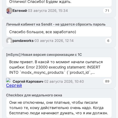
Отлично! Спасибо! Будем ждать.
Евгений
·
03 августа 2026, 15:34
71
Личный кабинет на Sendit - не удается сбросить пароль
Спасибо большое, все заработало)
pandaworks
·
03 августа 2026, 12:14
6
[mSync] Новая версия синхронизации с 1С
Всем привет. В какой то момент начали сыпаться
ошибки: Error 23000 executing statement: INSERT
INTO `modx_msync_products` (`product_id`,
`uuid_1c`) VALUES ...
Сергей Карпович
·
02 августа 2026, 10:40
89
Checkbox для модального окна
Они не отключены, они платные, чтобы писали
только те, кому действительно очень надо. Когда
бесплатно люди начинают думать, что я им должен.