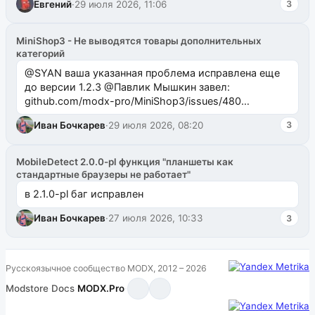
Евгений
·
29 июля 2026, 11:06
3
MiniShop3 - Не выводятся товары дополнительных
категорий
@SYAN ваша указанная проблема исправлена еще
до версии 1.2.3 @Павлик Мышкин завел:
github.com/modx-pro/MiniShop3/issues/480
github.com/modx-pro/MiniShop3/issues/481Исправим
Иван Бочкарев
·
29 июля 2026, 08:20
3
в б...
MobileDetect 2.0.0-pl функция "планшеты как
стандартные браузеры не работает"
в 2.1.0-pl баг исправлен
Иван Бочкарев
·
27 июля 2026, 10:33
3
Русскоязычное сообщество MODX, 2012 – 2026
Modstore
·
Docs
·
MODX.Pro
·