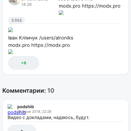
14:26
modx.pro
https://modx.pro
3 553
Іван Клімчук
/users/alroniks
modx.pro
https://modx.pro
+8
Комментарии:
10
podshib
21 июня 2018, 22:28
Видео с докладами, надеюсь, будут.