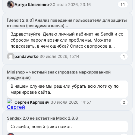
Артур Шевченко
·
30 июля 2026, 23:16
11
[SendIt 2.6.0] Анализ поведения пользователя для защиты
от спама (невидимая капча)...
Здравствуйте. Делаю личный кабинет на Sendit и со
сбросом пароля возникли проблемы. Можете
подсказать, в чем ошибка? Список вопросов в
одноименном разделе на modx.pro пока пуст, и,...
pandaworks
·
30 июля 2026, 15:14
1
Minishop + честный знак (продажа маркированной
продукции)
В нашем случае мы решили убрать всю логику по
маркировке сайта.
Сергей Карпович
·
30 июля 2026, 14:57
2
Sendex 2.0 не встает на Modx 2.8.8
Спасибо, новый фикс помог.