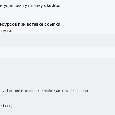
и удаляем тут папку
ckeditor
ресурсов при вставке ссылки
пути:
evolution\Processors\Model\GetListProcessor

class;
