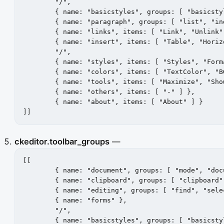
	"/",

	{ name: "basicstyles", groups: [ "basicstyles", "cleanup" ], items: [ "Bold", "Italic", "Underline", "Strike", "Subscript", "Superscript", "-", "CopyFormatting", "RemoveFormat" ] },

	{ name: "paragraph", groups: [ "list", "indent", "blocks", "align", "bidi" ], items: [ "NumberedList", "BulletedList", "-", "Outdent", "Indent", "-", "Blockquote", "CreateDiv", "-", "JustifyLeft", "JustifyCenter", "JustifyRight", "JustifyBlock", "-", "BidiLtr", "BidiRtl", "Language" ] },

	{ name: "links", items: [ "Link", "Unlink", "Anchor" ] },

	{ name: "insert", items: [ "Table", "HorizontalRule", "Smiley", "SpecialChar", "Iframe" ] },

	"/",

	{ name: "styles", items: [ "Styles", "Format", "Font", "FontSize" ] },

	{ name: "colors", items: [ "TextColor", "BGColor" ] },

	{ name: "tools", items: [ "Maximize", "ShowBlocks" ] },

	{ name: "others", items: [ "-" ] },

	{ name: "about", items: [ "About" ] }

]]
ckeditor.toolbar_groups
—
[[

	{ name: "document", groups: [ "mode", "document", "doctools" ] },

	{ name: "clipboard", groups: [ "clipboard", "undo" ] },

	{ name: "editing", groups: [ "find", "selection", "spellchecker" ] },

	{ name: "forms" },

	"/",

	{ name: "basicstyles", groups: [ "basicstyles", "cleanup" ] },
