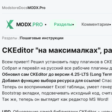
Modstore
Docs
MODX.Pro
MODX
.PRO
Разделы
Комментарии
Разделы
Пошаговые инструкции
CKEditor "на максималках", 
Всем привет! Решил установить пару плагинов в CKEd
Собрал и перевёл на русский все рабочие плагины д
Обновил сам CKEditor до версии 4.25-LTS (Long Term
Добавил функцию выбора ресурса для ссылок!
Спас
Теперь он воспринимает Excel таблицы, умеет генер
Bootstrap вкладки, подсвечивать исходный код, счит
Так же, теперь он выглядит как редактор MS Word!
UPD.
Обновление самой библиотеки CKEditor + нов