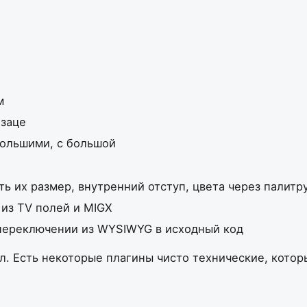
м
бзаце
ольшими, с большой
 их размер, внутренний отступ, цвета через палитр
из TV полей и MIGX
переключении из WYSIWYG в исходный код
ил. Есть некоторые плагины чисто технические, кото