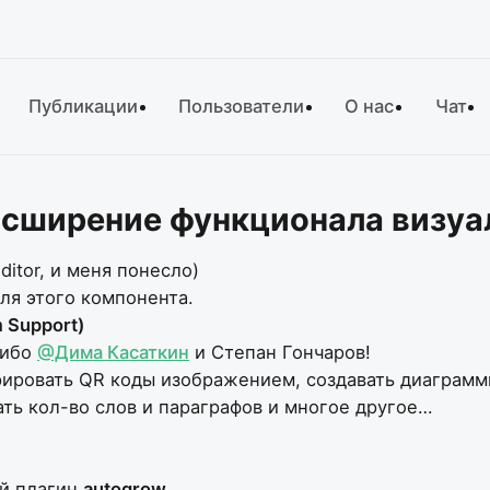
Публикации
Пользователи
О нас
Чат
расширение функционала визуа
itor, и меня понесло)
ля этого компонента.
 Support)
ибо
@Дима Касаткин
и Степан Гончаров!
ировать QR коды изображением, создавать диаграммы,
ать кол-во слов и параграфов и многое другое…
ый плагин
autogrow
.