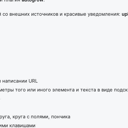
 со внешних источников и красивые уведомления:
up
и написании URL
тры того или иного элемента и текста в виде подсказ
)
уга, круга с полями, пончика
чими клавишами