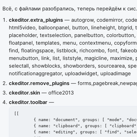
Всё, с файлами разобрались, теперь перейдём к сис
ckeditor.extra_plugins
— autogrow, codemirror, codeTa
html5video, balloonpanel, button, lineheight, btgrid, 
placeholder, textselection, panelbutton, colorbutton, c
floatpanel, templates, menu, contextmenu, copyformatt
find, floatingspace, listblock, richcombo, font, fakeob
menubutton, link, list, liststyle, magicline, maximiz
selectall, showblocks, showborders, sourcearea, speci
notificationaggregator, uploadwidget, uploadimage
ckeditor.remove_plugins
— forms,pagebreak,newpage
ckeditor.skin
— office2013
ckeditor.toolbar
—
[[

	{ name: "document", groups: [ "mode", "document", "doctools" ], items: [ "Source", "-", "Save", "NewPage", "ExportPdf", "Preview", "Print", "-", "Templates" ] },

	{ name: "clipboard", groups: [ "clipboard", "undo" ], items: [ "Cut", "Copy", "Paste", "PasteText", "PasteFromWord", "-", "Undo", "Redo" ] },

	{ name: "editing", groups: [ "find", "selection", "spellchecker" ], items: [ "Find", "Replace", "-", "SelectAll", "-", "Scayt" ] },
