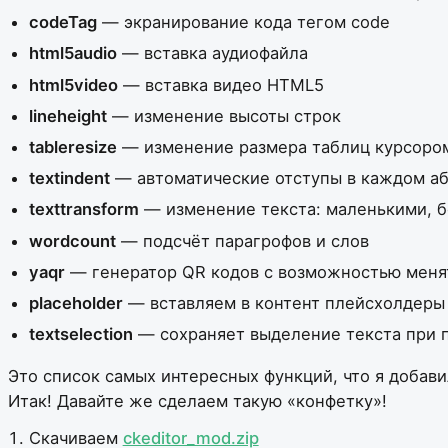
codeTag
— экранирование кода тегом code
html5audio
— вставка аудиофайла
html5video
— вставка видео HTML5
lineheight
— изменение высоты строк
tableresize
— изменение размера таблиц курсоро
textindent
— автоматические отступы в каждом а
texttransform
— изменение текста: маленькими, б
wordcount
— подсчёт парагрофов и слов
yaqr
— генератор QR кодов с возможностью менять
placeholder
— вставляем в контент плейсхолдеры 
textselection
— сохраняет выделение текста при 
Это список самых интересных функций, что я добав
Итак! Давайте же сделаем такую «конфетку»!
Скачиваем
ckeditor_mod.zip