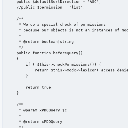
    public $defaultSortDirection = 'ASC';

    //public $permission = 'list';

    /**

     * We do a special check of permissions

     * because our objects is not an instances of mod
     *

     * @return boolean|string

     */

    public function beforeQuery()

    {

        if (!$this->checkPermissions()) {

            return $this->modx->lexicon('access_denie
        }

        return true;

    }

    /**

     * @param xPDOQuery $c

     *

     * @return xPDOQuery

     */
