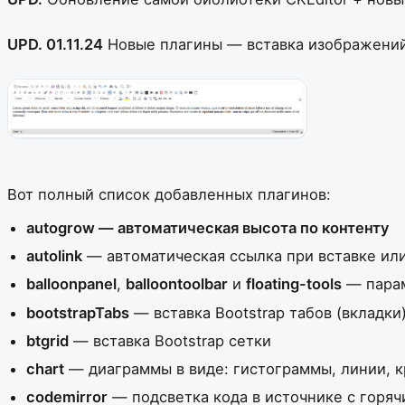
UPD. 01.11.24
Новые плагины — вставка изображений
Вот полный список добавленных плагинов:
autogrow — автоматическая высота по контенту
autolink
— автоматическая ссылка при вставке ил
balloonpanel
,
balloontoolbar
и
floating-tools
— параме
bootstrapTabs
— вставка Bootstrap табов (вкладки
btgrid
— вставка Bootstrap сетки
chart
— диаграммы в виде: гистограммы, линии, кр
codemirror
— подсветка кода в источнике с горя