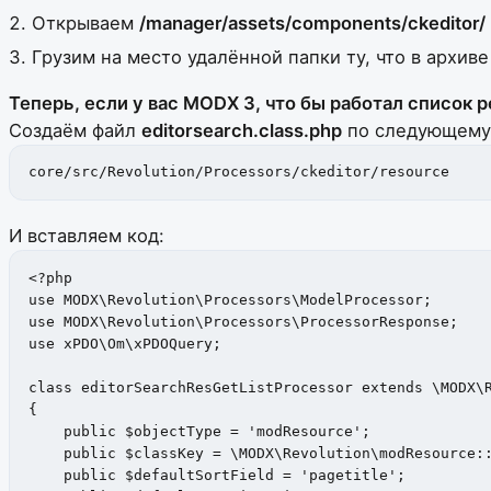
Открываем
/manager/assets/components/ckeditor/
Грузим на место удалённой папки ту, что в архиве
Теперь, если у вас MODX 3, что бы работал список 
Создаём файл
editorsearch.class.php
по следующему 
core/src/Revolution/Processors/ckeditor/resource
И вставляем код:
<?php

use MODX\Revolution\Processors\ModelProcessor;

use MODX\Revolution\Processors\ProcessorResponse;

use xPDO\Om\xPDOQuery;

class editorSearchResGetListProcessor extends \MODX\R
{

    public $objectType = 'modResource';

    public $classKey = \MODX\Revolution\modResource::
    public $defaultSortField = 'pagetitle';
