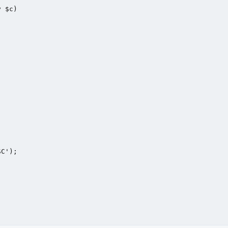
 $c)

C');
