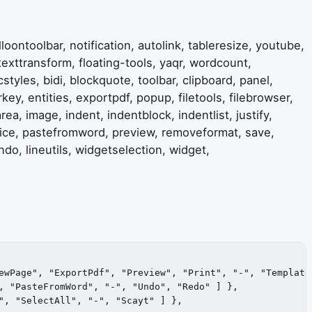
ontoolbar, notification, autolink, tableresize, youtube,
texttransform, floating-tools, yaqr, wordcount,
styles, bidi, blockquote, toolbar, clipboard, panel,
y, entities, exportpdf, popup, filetools, filebrowser,
ea, image, indent, indentblock, indentlist, justify,
ffice, pastefromword, preview, removeformat, save,
do, lineutils, widgetselection, widget,