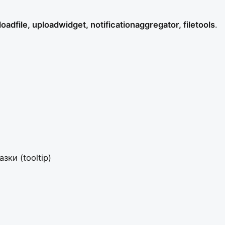
loadfile, uploadwidget, notificationaggregator, filetools
.
ки (tooltip)