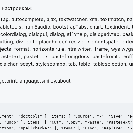
. настройкам:
g, autocomplete, ajax, textwatcher, xml, textmatch, ballo
tabletools, html5audio, bootstrapTabs, chart, textindent, 
olordialog, dialogui, dialog, a11yhelp, dialogadvtab, basic
ing, div, editorplaceholder, resize, elementspath, enterke
jects, format, horizontalrule, htmlwriter, iframe, wysiwygar
e, pastetext, pastetools, pastefromgdocs, pastefromlibreo
alchar, scayt, stylescombo, tab, table, tableselection, un
,print,language,smiley,about