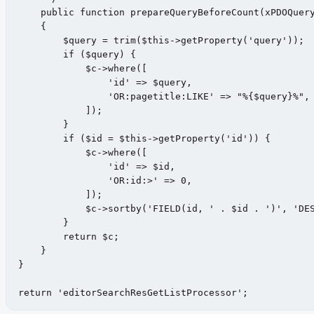
    public function prepareQueryBeforeCount(xPDOQuery
    {

        $query = trim($this->getProperty('query'));

        if ($query) {

            $c->where([

                'id' => $query,

                'OR:pagetitle:LIKE' => "%{$query}%",

            ]);

        }

        if ($id = $this->getProperty('id')) {

            $c->where([

                'id' => $id,

                'OR:id:>' => 0,

            ]);

            $c->sortby('FIELD(id, ' . $id . ')', 'DES
        }

        return $c;

    }

}

return 'editorSearchResGetListProcessor';