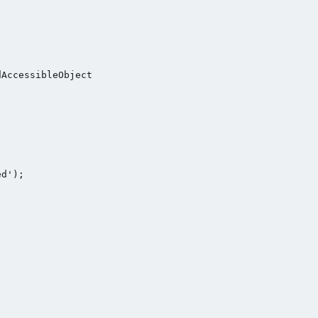
AccessibleObject

d');
