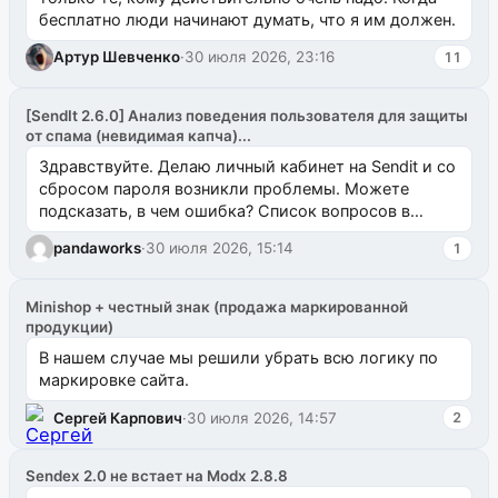
бесплатно люди начинают думать, что я им должен.
Артур Шевченко
·
30 июля 2026, 23:16
11
[SendIt 2.6.0] Анализ поведения пользователя для защиты
от спама (невидимая капча)...
Здравствуйте. Делаю личный кабинет на Sendit и со
сбросом пароля возникли проблемы. Можете
подсказать, в чем ошибка? Список вопросов в
одноименном разделе на modx.pro пока пуст, и,...
pandaworks
·
30 июля 2026, 15:14
1
Minishop + честный знак (продажа маркированной
продукции)
В нашем случае мы решили убрать всю логику по
маркировке сайта.
Сергей Карпович
·
30 июля 2026, 14:57
2
Sendex 2.0 не встает на Modx 2.8.8