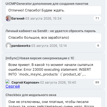
UiCMPGenerator дополнение для создания пакетов
Отлично! Спасибо! Будем ждать.
Евгений
·
03 августа 2026, 15:34
71
Личный кабинет на Sendit - не удается сбросить пароль
Спасибо большое, все заработало)
pandaworks
·
03 августа 2026, 12:14
6
[mSync] Новая версия синхронизации с 1С
Всем привет. В какой то момент начали сыпаться
ошибки: Error 23000 executing statement: INSERT
INTO `modx_msync_products` (`product_id`,
`uuid_1c`) VALUES ...
Сергей Карпович
·
02 августа 2026, 10:40
89
Checkbox для модального окна
Они не отключены, они платные, чтобы писали
только те, кому действительно очень надо. Когда