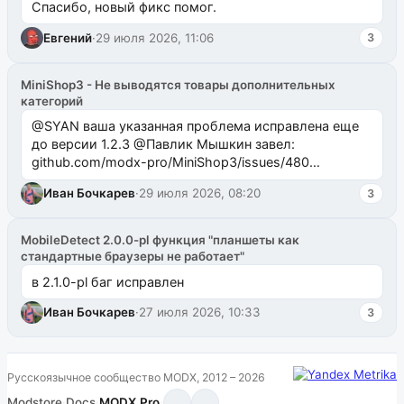
Спасибо, новый фикс помог.
Евгений
·
29 июля 2026, 11:06
3
MiniShop3 - Не выводятся товары дополнительных
категорий
@SYAN ваша указанная проблема исправлена еще
до версии 1.2.3 @Павлик Мышкин завел:
github.com/modx-pro/MiniShop3/issues/480
github.com/modx-pro/MiniShop3/issues/481Исправим
Иван Бочкарев
·
29 июля 2026, 08:20
3
в б...
MobileDetect 2.0.0-pl функция "планшеты как
стандартные браузеры не работает"
в 2.1.0-pl баг исправлен
Иван Бочкарев
·
27 июля 2026, 10:33
3
Русскоязычное сообщество MODX, 2012 – 2026
Modstore
·
Docs
·
MODX.Pro
·