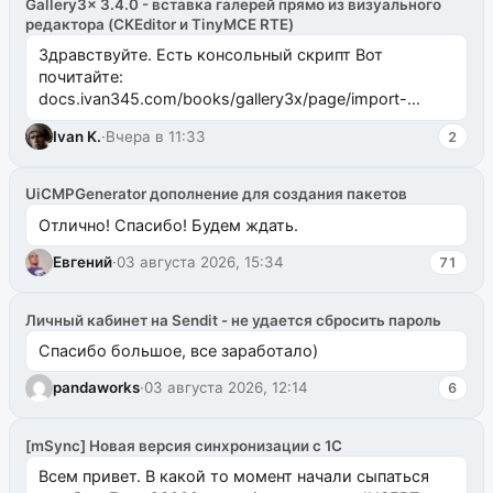
Gallery3x 3.4.0 - вставка галерей прямо из визуального
редактора (CKEditor и TinyMCE RTE)
Здравствуйте. Есть консольный скрипт Вот
почитайте:
docs.ivan345.com/books/gallery3x/page/import-
ms2galleryphp
Ivan K.
·
Вчера в 11:33
2
UiCMPGenerator дополнение для создания пакетов
Отлично! Спасибо! Будем ждать.
Евгений
·
03 августа 2026, 15:34
71
Личный кабинет на Sendit - не удается сбросить пароль
Спасибо большое, все заработало)
pandaworks
·
03 августа 2026, 12:14
6
[mSync] Новая версия синхронизации с 1С
Всем привет. В какой то момент начали сыпаться