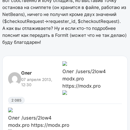
Вот собственно и хочу отладить, но выставив точку
останова на сниппете (он хранится в файле, работаю из
NetBeans), ничего не получил кроме двух значений
($checkoutRequest->requester_id, $checkoutRequest).
А как вы отлаживаете? Ну и если кто-то подробнее
пояснит как передать в FormIt (может что не так делаю)
буду благодарен!
Олег
/users/2low4
Олег
modx.pro
07 апреля 2013,
12:30
https://modx.pro
2 085
Олег
/users/2low4
modx.pro
https://modx.pro