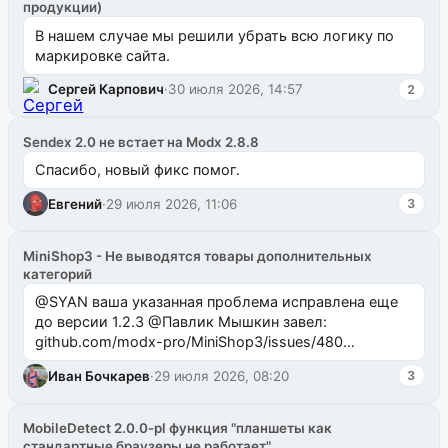
продукции)
В нашем случае мы решили убрать всю логику по
маркировке сайта.
Сергей Карпович
·
30 июля 2026, 14:57
2
Sendex 2.0 не встает на Modx 2.8.8
Спасибо, новый фикс помог.
Евгений
·
29 июля 2026, 11:06
3
MiniShop3 - Не выводятся товары дополнительных
категорий
@SYAN ваша указанная проблема исправлена еще
до версии 1.2.3 @Павлик Мышкин завел:
github.com/modx-pro/MiniShop3/issues/480
github.com/modx-pro/MiniShop3/issues/481Исправим
Иван Бочкарев
·
29 июля 2026, 08:20
3
в б...
MobileDetect 2.0.0-pl функция "планшеты как
стандартные браузеры не работает"