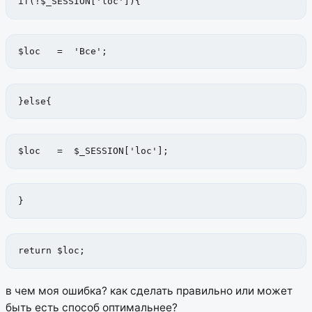
if(!$_SESSION['loc']){
$loc   =  'Все';
}else{
$loc   =  $_SESSION['loc'];
}
return $loc;
в чем моя ошибка? как сделать правильно или может
быть есть способ оптимальнее?