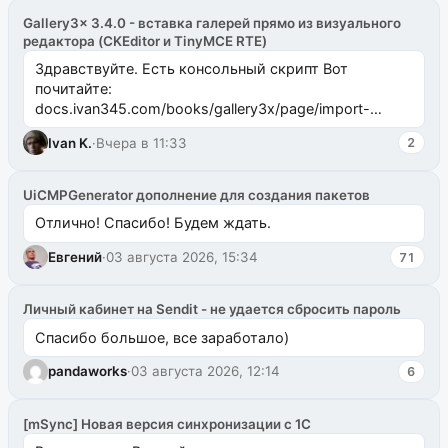
Gallery3x 3.4.0 - вставка галерей прямо из визуального
редактора (CKEditor и TinyMCE RTE)
Здравствуйте. Есть консольный скрипт Вот
почитайте:
docs.ivan345.com/books/gallery3x/page/import-
ms2galleryphp
Ivan K.
·
Вчера в 11:33
2
UiCMPGenerator дополнение для создания пакетов
Отлично! Спасибо! Будем ждать.
Евгений
·
03 августа 2026, 15:34
71
Личный кабинет на Sendit - не удается сбросить пароль
Спасибо большое, все заработало)
pandaworks
·
03 августа 2026, 12:14
6
[mSync] Новая версия синхронизации с 1С