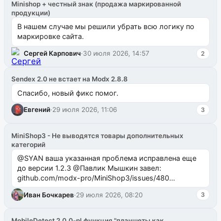
Minishop + честный знак (продажа маркированной
продукции)
В нашем случае мы решили убрать всю логику по
маркировке сайта.
Сергей Карпович
·
30 июля 2026, 14:57
2
Sendex 2.0 не встает на Modx 2.8.8
Спасибо, новый фикс помог.
Евгений
·
29 июля 2026, 11:06
3
MiniShop3 - Не выводятся товары дополнительных
категорий
@SYAN ваша указанная проблема исправлена еще
до версии 1.2.3 @Павлик Мышкин завел:
github.com/modx-pro/MiniShop3/issues/480
github.com/modx-pro/MiniShop3/issues/481Исправим
Иван Бочкарев
·
29 июля 2026, 08:20
3
в б...
MobileDetect 2.0.0-pl функция "планшеты как