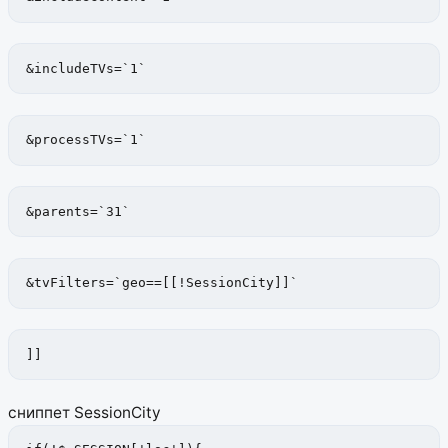
&includeTVs=`1`
&processTVs=`1`
&parents=`31`
&tvFilters=`geo==[[!SessionCity]]`
]]
сниппет SessionCity