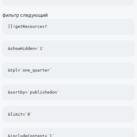
фильтр следующий
[[!getResources?
&showHidden=`1`
&tpl=`one_quarter`
&sortby=`publishedon`
&limit=`8`
&includeContent=`1`