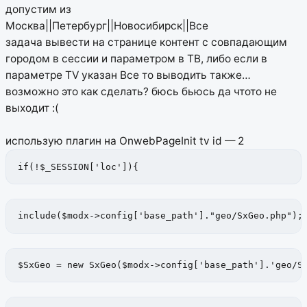
допустим из
Москва||Петербург||Новосибирск||Все
задача вывести на странице контент с совпадающим
городом в сессии и параметром в ТВ, либо если в
параметре TV указан Все то выводить также…
возможно это как сделать? бюсь бьюсь да чтото не
выходит :(
использую плагин на OnwebPageInit tv id — 2
if(!$_SESSION['loc']){
include($modx->config['base_path']."geo/SxGeo.php");
$SxGeo = new SxGeo($modx->config['base_path'].'geo/S