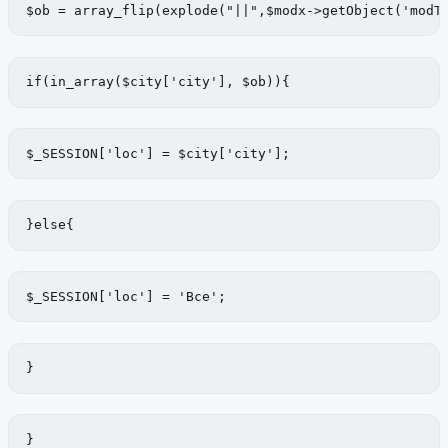
$ob = array_flip(explode("||",$modx->getObject('modT
if(in_array($city['city'], $ob)){
$_SESSION['loc'] = $city['city'];
}else{
$_SESSION['loc'] = 'Все';
}
}