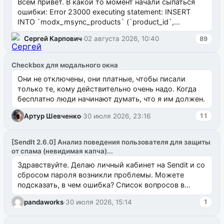
Всем привет. В какой то момент начали сыпаться
ошибки: Error 23000 executing statement: INSERT
INTO `modx_msync_products` (`product_id`,
`uuid_1c`) VALUES ...
Сергей Карпович
·
02 августа 2026, 10:40
89
Checkbox для модального окна
Они не отключены, они платные, чтобы писали
только те, кому действительно очень надо. Когда
бесплатно люди начинают думать, что я им должен.
Артур Шевченко
·
30 июля 2026, 23:16
11
[SendIt 2.6.0] Анализ поведения пользователя для защиты
от спама (невидимая капча)...
Здравствуйте. Делаю личный кабинет на Sendit и со
сбросом пароля возникли проблемы. Можете
подсказать, в чем ошибка? Список вопросов в
одноименном разделе на modx.pro пока пуст, и,...
pandaworks
·
30 июля 2026, 15:14
1