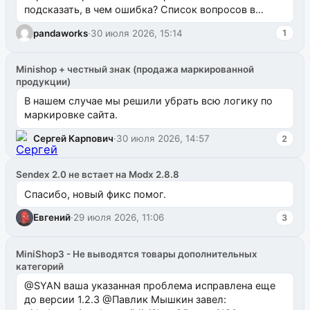
подсказать, в чем ошибка? Список вопросов в
одноименном разделе на modx.pro пока пуст, и,...
pandaworks
·
30 июля 2026, 15:14
1
Minishop + честный знак (продажа маркированной
продукции)
В нашем случае мы решили убрать всю логику по
маркировке сайта.
Сергей Карпович
·
30 июля 2026, 14:57
2
Sendex 2.0 не встает на Modx 2.8.8
Спасибо, новый фикс помог.
Евгений
·
29 июля 2026, 11:06
3
MiniShop3 - Не выводятся товары дополнительных
категорий
@SYAN ваша указанная проблема исправлена еще
до версии 1.2.3 @Павлик Мышкин завел: