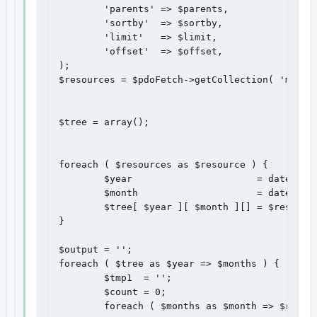
	'parents' => $parents,

	'sortby'  => $sortby,

	'limit'   => $limit,

	'offset'  => $offset,

);

$resources = $pdoFetch->getCollection( 'modRe
$tree = array();

foreach ( $resources as $resource ) {

	$year                      = date( 'Y', $resource['createdon'] );

	$month                     = date( 'm', $resource['createdon'] );

	$tree[ $year ][ $month ][] = $resource;

}

$output = '';

foreach ( $tree as $year => $months ) {

	$tmp1  = '';

	$count = 0;

	foreach ( $months as $month => $resources ) {
