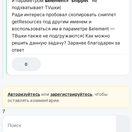
и параметром
&element=`snippet`
не
подхватывает TVшки(
Ради интереса пробовал скопировать сниппет
getResources под другим именем и
воспользоваться им в параметре &element —
ТВшки также не подгружаются( Как можно
решить данную задачу? Заранее благодарен за
ответ
0
Авторизуйтесь
или
зарегистрируйтесь
, чтобы
оставлять комментарии.
7