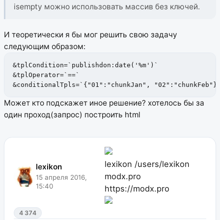
isempty можно использовать массив без ключей.
И теоретически я бы мог решить свою задачу
следующим образом:
&tplCondition=`publishdon:date('%m')` 

&tplOperator=`==` 

&conditionalTpls=`{"01":"chunkJan", "02":"chunkFeb"}
Может кто подскажет иное решение? хотелось бы за
один проход(запрос) построить html
lexikon
/users/lexikon
lexikon
modx.pro
15 апреля 2016,
15:40
https://modx.pro
4 374