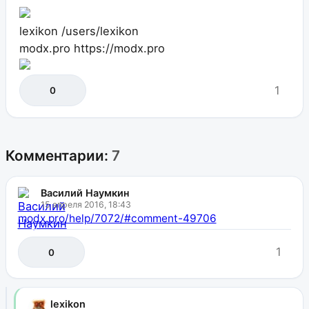
lexikon
/users/lexikon
modx.pro
https://modx.pro
1
0
Комментарии:
7
Василий Наумкин
15 апреля 2016, 18:43
modx.pro/help/7072/#comment-49706
1
0
lexikon