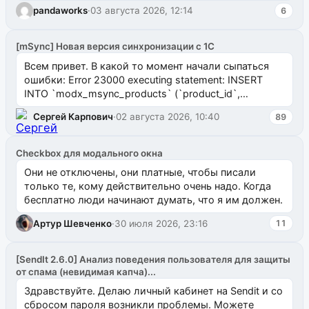
pandaworks
·
03 августа 2026, 12:14
6
[mSync] Новая версия синхронизации с 1С
Всем привет. В какой то момент начали сыпаться
ошибки: Error 23000 executing statement: INSERT
INTO `modx_msync_products` (`product_id`,
`uuid_1c`) VALUES ...
Сергей Карпович
·
02 августа 2026, 10:40
89
Checkbox для модального окна
Они не отключены, они платные, чтобы писали
только те, кому действительно очень надо. Когда
бесплатно люди начинают думать, что я им должен.
Артур Шевченко
·
30 июля 2026, 23:16
11
[SendIt 2.6.0] Анализ поведения пользователя для защиты
от спама (невидимая капча)...
Здравствуйте. Делаю личный кабинет на Sendit и со
сбросом пароля возникли проблемы. Можете