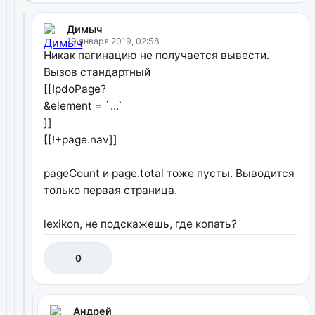
Димыч
19 января 2019, 02:58
Никак пагинацию не получается вывести.
Вызов стандартный
[[!pdoPage?
&element = `...`
]]
[[!+page.nav]]
pageCount и page.total тоже пусты. Выводится
только первая страница.
lexikon, не подскажешь, где копать?
0
Андрей