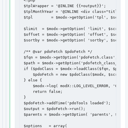
<?php

$tplWrapper = '@INLINE {{+output}}';

$tplMonthYear = '@INLINE <div class="title da
$tpl        = $modx->getOption('tpl', $scriptP
$limit  = $modx->getOption( 'limit', $scriptPr
$offset = $modx->getOption( 'offset', $scriptP
$sortby = $modx->getOption( 'sortby', $scriptP
/** @var pdoFetch $pdoFetch */

$fqn = $modx->getOption('pdoFetch.class', null
$path = $modx->getOption('pdofetch_class_path'
if ($pdoClass = $modx->loadClass($fqn, $path, 
    $pdoFetch = new $pdoClass($modx, $scriptPr
} else {

    $modx->log( modX::LOG_LEVEL_ERROR, 'Could 
    return false;

}

$pdoFetch->addTime('pdoTools loaded');

$output = $pdoFetch->run();

$parents = $modx->getOption( 'parents', $scrip
$options   = array(
