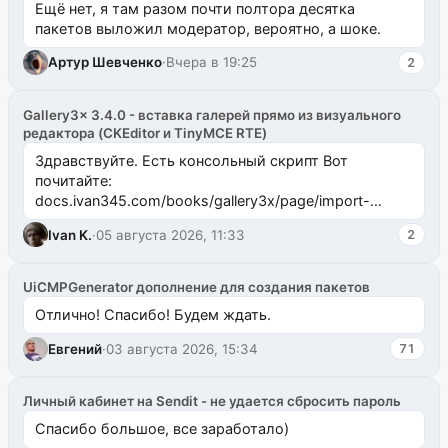
Ещё нет, я там разом почти полтора десятка
пакетов выложил модератор, вероятно, а шоке.
Артур Шевченко
·
Вчера в 19:25
2
Gallery3x 3.4.0 - вставка галерей прямо из визуального
редактора (CKEditor и TinyMCE RTE)
Здравствуйте. Есть консольный скрипт Вот
почитайте:
docs.ivan345.com/books/gallery3x/page/import-
ms2galleryphp
Ivan K.
·
05 августа 2026, 11:33
2
UiCMPGenerator дополнение для создания пакетов
Отлично! Спасибо! Будем ждать.
Евгений
·
03 августа 2026, 15:34
71
Личный кабинет на Sendit - не удается сбросить пароль
Спасибо большое, все заработало)