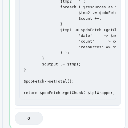
		$tmp2 = '';

		foreach ( $resources as $resource ) {

			$tmp2 .= $pdoFetch->getChunk( $tpl, $resource );

			$count ++;

		}

		$tmp1 .= $pdoFetch->getChunk( $tplMonthYear, array(

			'date'     => $month.', '.$year,

			'count'     => count( $resources ),

			'resources' => $tmp2,

		) );

	}

	$output .= $tmp1;

}

$pdoFetch->setTotal();

return $pdoFetch->getChunk( $tplWrapper, arra
0