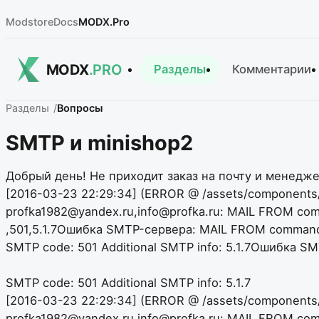
Modstore
Docs
MODX.Pro
MODX
.PRO
Разделы
Комментарии
Разделы
Вопросы
SMTP и minishop2
Добрый день! Не приходит заказ на почту и менедже
[2016-03-23 22:29:34] (ERROR @ /assets/components/m
profka1982@yandex.ru,info@profka.ru: MAIL FROM comm
,501,5.1.7Ошибка SMTP-сервера: MAIL FROM command fa
SMTP code: 501 Additional SMTP info: 5.1.7Ошибка SM
SMTP code: 501 Additional SMTP info: 5.1.7
[2016-03-23 22:29:34] (ERROR @ /assets/components/min
profka1982@yandex.ru,info@profka.ru: MAIL FROM comm