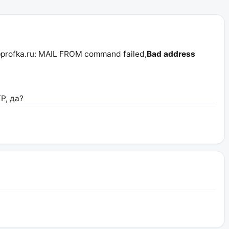
o@profka.ru: MAIL FROM command failed,
Bad address
P, да?