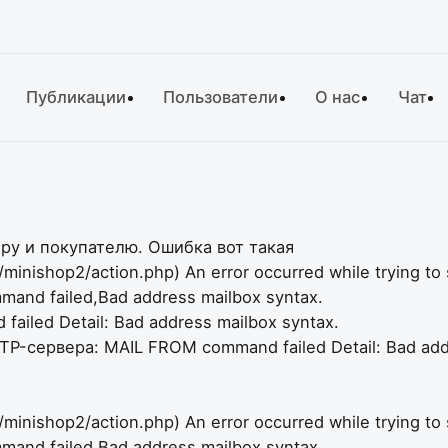
Публикации
Пользователи
О нас
Чат
ру и покупателю. Ошибка вот такая
inishop2/action.php) An error occurred while trying t
and failed,Bad address mailbox syntax.
iled Detail: Bad address mailbox syntax.
TP-сервера: MAIL FROM command failed Detail: Bad add
ishop2/action.php) An error occurred while trying to s
and failed,Bad address mailbox syntax.