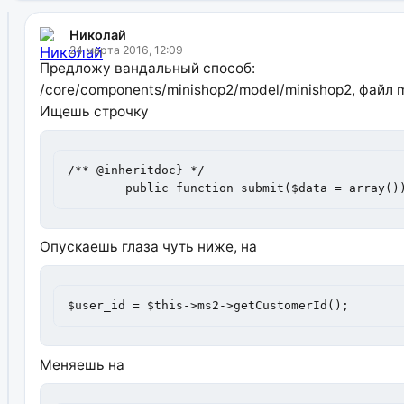
Николай
24 марта 2016, 12:09
Предложу вандальный способ:
/core/components/minishop2/model/minishop2, файл m
Ищешь строчку
/** @inheritdoc} */

	public function submit($data = array()
Опускаешь глаза чуть ниже, на
$user_id = $this->ms2->getCustomerId();
Меняешь на