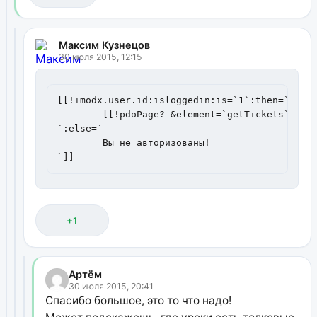
Максим Кузнецов
30 июля 2015, 12:15
[[!+modx.user.id:isloggedin:is=`1`:then=`

	[[!pdoPage? &element=`getTickets` &user=`[[+modx.user.username]]` ]]

`:else=`

	Вы не авторизованы!

`]]
+1
Артём
30 июля 2015, 20:41
Спасибо большое, это то что надо!