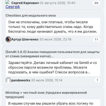
Сергей Карпович
·
02 августа 2026, 10:40
89
Checkbox для модального окна
Они не отключены, они платные, чтобы писали
только те, кому действительно очень надо. Когда
бесплатно люди начинают думать, что я им должен.
Артур Шевченко
·
30 июля 2026, 23:16
11
[SendIt 2.6.0] Анализ поведения пользователя для защиты
от спама (невидимая капча)...
Здравствуйте. Делаю личный кабинет на Sendit и со
сбросом пароля возникли проблемы. Можете
подсказать, в чем ошибка? Список вопросов в
одноименном разделе на modx.pro пока пуст, и,...
pandaworks
·
30 июля 2026, 15:14
1
Minishop + честный знак (продажа маркированной
продукции)
В нашем случае мы решили убрать всю логику по