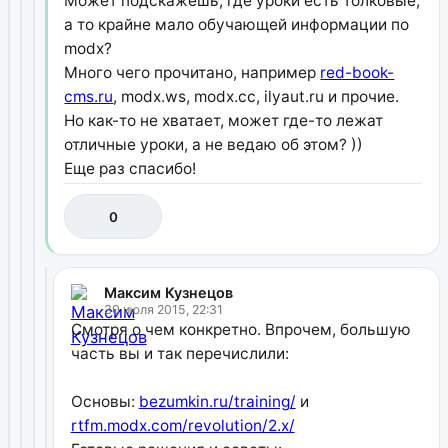
Может подскажешь, где уроки есть толковые,
а то крайне мало обучающей информации по
modx?
Много чего прочитано, например
red-book-
cms.ru
, modx.ws, modx.cc, ilyaut.ru и прочие.
Но как-то не хватает, может где-то лежат
отличные уроки, а не ведаю об этом? ))
Еще раз спасибо!
0
Максим Кузнецов
30 июля 2015, 22:31
Смотря о чем конкретно. Впрочем, большую
часть вы и так перечислили:
Основы:
bezumkin.ru/training/
и
rtfm.modx.com/revolution/2.x/