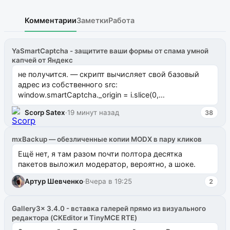
Комментарии
Заметки
Работа
YaSmartCaptcha - защитите ваши формы от спама умной
капчей от Яндекс
не получится. — скрипт вычисляет свой базовый
адрес из собственного src:
window.smartCaptcha._origin = i.slice(0,
i.lastIndexOf("/")) // строка 7275 и потом доз...
Scorp Satex
·
19 минут назад
38
mxBackup — обезличенные копии MODX в пару кликов
Ещё нет, я там разом почти полтора десятка
пакетов выложил модератор, вероятно, а шоке.
Артур Шевченко
·
Вчера в 19:25
2
Gallery3x 3.4.0 - вставка галерей прямо из визуального
редактора (CKEditor и TinyMCE RTE)