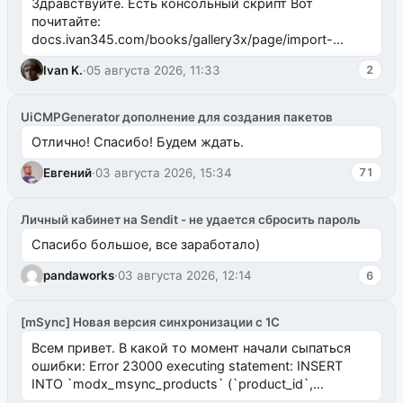
Здравствуйте. Есть консольный скрипт Вот
почитайте:
docs.ivan345.com/books/gallery3x/page/import-
ms2galleryphp
Ivan K.
·
05 августа 2026, 11:33
2
UiCMPGenerator дополнение для создания пакетов
Отлично! Спасибо! Будем ждать.
Евгений
·
03 августа 2026, 15:34
71
Личный кабинет на Sendit - не удается сбросить пароль
Спасибо большое, все заработало)
pandaworks
·
03 августа 2026, 12:14
6
[mSync] Новая версия синхронизации с 1С
Всем привет. В какой то момент начали сыпаться
ошибки: Error 23000 executing statement: INSERT
INTO `modx_msync_products` (`product_id`,
`uuid_1c`) VALUES ...