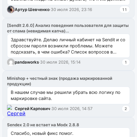
Артур Шевченко
·
30 июля 2026, 23:16
11
[SendIt 2.6.0] Анализ поведения пользователя для защиты
от спама (невидимая капча)...
Здравствуйте. Делаю личный кабинет на Sendit и со
сбросом пароля возникли проблемы. Можете
подсказать, в чем ошибка? Список вопросов в
одноименном разделе на modx.pro пока пуст, и,...
pandaworks
·
30 июля 2026, 15:14
1
Minishop + честный знак (продажа маркированной
продукции)
В нашем случае мы решили убрать всю логику по
маркировке сайта.
Сергей Карпович
·
30 июля 2026, 14:57
2
Sendex 2.0 не встает на Modx 2.8.8
Спасибо, новый фикс помог.