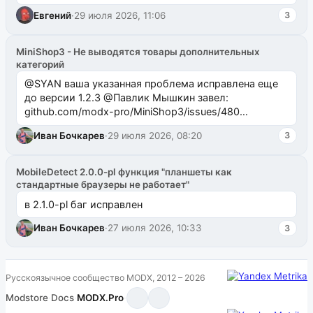
Евгений
·
29 июля 2026, 11:06
3
MiniShop3 - Не выводятся товары дополнительных
категорий
@SYAN ваша указанная проблема исправлена еще
до версии 1.2.3 @Павлик Мышкин завел:
github.com/modx-pro/MiniShop3/issues/480
github.com/modx-pro/MiniShop3/issues/481Исправим
Иван Бочкарев
·
29 июля 2026, 08:20
3
в б...
MobileDetect 2.0.0-pl функция "планшеты как
стандартные браузеры не работает"
в 2.1.0-pl баг исправлен
Иван Бочкарев
·
27 июля 2026, 10:33
3
Русскоязычное сообщество MODX, 2012 – 2026
Modstore
·
Docs
·
MODX.Pro
·