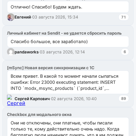
Отлично! Спасибо! Будем ждать.
Евгений
·
03 августа 2026, 15:34
71
Личный кабинет на Sendit - не удается сбросить пароль
Спасибо большое, все заработало)
pandaworks
·
03 августа 2026, 12:14
6
[mSync] Новая версия синхронизации с 1С
Всем привет. В какой то момент начали сыпаться
ошибки: Error 23000 executing statement: INSERT
INTO `modx_msync_products` (`product_id`,
`uuid_1c`) VALUES ...
Сергей Карпович
·
02 августа 2026, 10:40
89
Checkbox для модального окна
Они не отключены, они платные, чтобы писали
только те, кому действительно очень надо. Когда
бесплатно люди начинают думать, что я им должен.