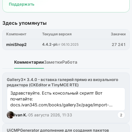
Поддержать
Здесь упомянуты
Компонент
Текущая версия
Закачки
miniShop2
4.4.2-pl
27 241
от 06.10.2025
Комментарии
Заметки
Работа
Gallery3x 3.4.0 - вставка галерей прямо из визуального
редактора (CKEditor и TinyMCE RTE)
Здравствуйте. Есть консольный скрипт Вот
почитайте:
docs.ivan345.com/books/gallery3x/page/import-
ms2galleryphp
Ivan K.
·
05 августа 2026, 11:33
2
UiCMPGenerator дополнение для создания пакетов