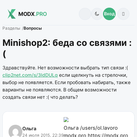
MODX
.PRO
Вход
Разделы
Вопросы
Minishop2: беда со связями :
(
Здравствуйте. Нет возможности выбрать тип связи :(
clip2net.com/s/3ldDULq
если щелкнуть на стрелочки,
выбор не появляется. Если пробовать набирать, также
варианты не появляются. В общем возможности
создать связи нет :( что делать?
Ольга
/users/ol.lavoro
Ольга
modx.pro
https://modx.pro
24 июля 2015, 22:39