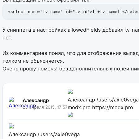
<select name="tv_name" id="tv_id">[[+tv_name]]</sele
У сниппета в настройках allowedFields добавил tv_na
нет.
Из комментариев понял, что для отображения выпада
толком не объясняется.
Очень прошу помочь! без дополнительных полей ник
Александр
/users/axle0vega
Александр
modx.pro
https://modx.pro
23 апреля 2015, 17:57
Александр
/users/axle0vega