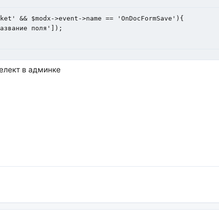
ket' && $modx->event->name == 'OnDocFormSave'){

селект в админке