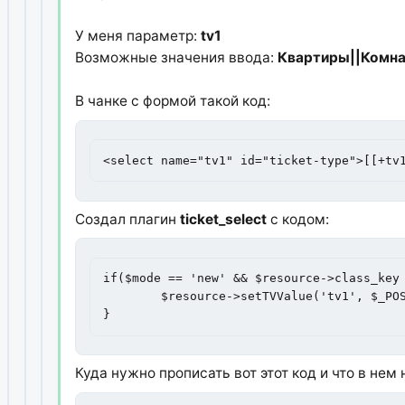
У меня параметр:
tv1
Возможные значения ввода:
Квартиры||Комна
В чанке с формой такой код:
<select name="tv1" id="ticket-type">[[+tv
Создал плагин
ticket_select
с кодом:
if($mode == 'new' && $resource->class_key 
	$resource->setTVValue('tv1', $_POST['tv1']);

}
Куда нужно прописать вот этот код и что в нем