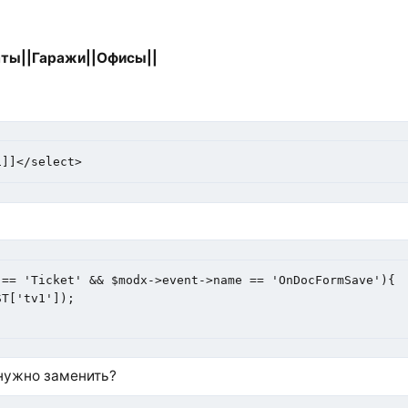
ты||Гаражи||Офисы||
1]]</select>
== 'Ticket' && $modx->event->name == 'OnDocFormSave'){

 нужно заменить?