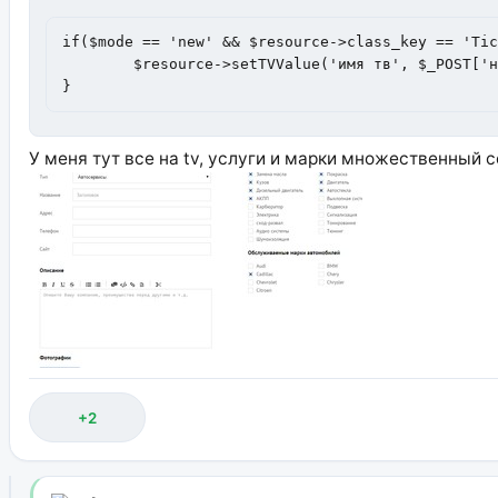
if($mode == 'new' && $resource->class_key == 'Tic
	$resource->setTVValue('имя тв', $_POST['название поля']);

}
У меня тут все на tv, услуги и марки множественный 
+2