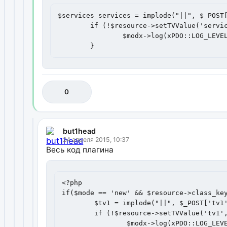
$services_services = implode("||", $_POST[
	if (!$resource->setTVValue('services_services', $services_services)) {

		$modx->log(xPDO::LOG_LEVEL_ERROR, 'services_services - ERROR');

	}
0
but1head
24 апреля 2015, 10:37
Весь код плагина
<?php

if($mode == 'new' && $resource->class_key
	$tv1 = implode("||", $_POST['tv1']);

	if (!$resource->setTVValue('tv1', $tv1)) {

		$modx->log(xPDO::LOG_LEVEL_ERROR, 'tv1 - ERROR');
