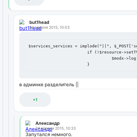
but1head
24 апреля 2015, 10:03
$services_services = implode("||", $_POST['se
			if (!$resource->setTVValue('services_services', $services_services)) {

				  $modx->log(xPDO::LOG_LEVEL_ERROR, 'services_services - ERROR');

			}
в админке разделитель ||
+1
Александр
24 апреля 2015, 10:33
Запутался немного.