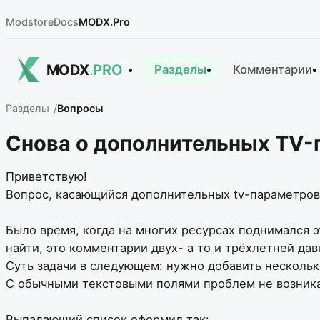
Modstore
Docs
MODX.Pro
MODX
.PRO
Разделы
Комментарии
Разделы
Вопросы
Снова о дополнительных TV-п
Приветствую!
Вопрос, касающийся дополнительных tv-параметров 
Было время, когда на многих ресурсах поднимался эт
найти, это комментарии двух- а то и трёхлетней да
Суть задачи в следующем: нужно добавить несколько
С обычными текстовыми полями проблем не возника
Выпадающий список оформил так: