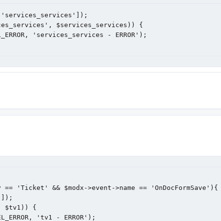
'services_services']);

 == 'Ticket' && $modx->event->name == 'OnDocFormSave'){
