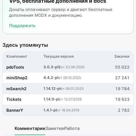
VPS, бесплатные дополнения и docs
Донаты оплачивают сервер и двигают бесплатные
дополнения MODX и документацию.
Поддержать
Здесь упомянуты
Компонент
Текущая версия
Закачки
pdoTools
3.0.3-pl2
55 022
от 23.06.2026
miniShop2
4.4.2-pl
27 241
от 06.10.2025
mSearch2
1.14.12-pl
19 784
от 09.01.2025
Tickets
1.14.0-pl
19 623
от 13.07.2026
BannerY
1.4.1-pl
2 782
от 16.04.2019
Комментарии
Заметки
Работа