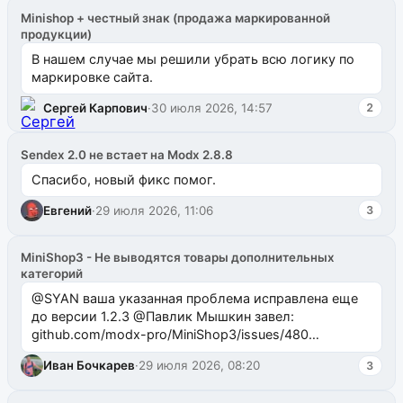
Minishop + честный знак (продажа маркированной
продукции)
В нашем случае мы решили убрать всю логику по
маркировке сайта.
Сергей Карпович
·
30 июля 2026, 14:57
2
Sendex 2.0 не встает на Modx 2.8.8
Спасибо, новый фикс помог.
Евгений
·
29 июля 2026, 11:06
3
MiniShop3 - Не выводятся товары дополнительных
категорий
@SYAN ваша указанная проблема исправлена еще
до версии 1.2.3 @Павлик Мышкин завел:
github.com/modx-pro/MiniShop3/issues/480
github.com/modx-pro/MiniShop3/issues/481Исправим
Иван Бочкарев
·
29 июля 2026, 08:20
3
в б...