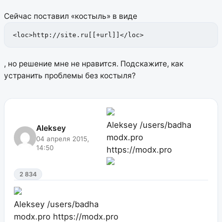
Сейчас поставил «костыль» в виде
<loc>http://site.ru[[+url]]</loc>
, но решение мне не нравится.
Подскажите, как
устранить проблемы без костыля?
Aleksey
/users/badha
Aleksey
modx.pro
04 апреля 2015,
14:50
https://modx.pro
2 834
Aleksey
/users/badha
modx.pro
https://modx.pro