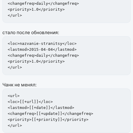
<changefreq>daily</changefreq>

<priority>1.0</priority>

</url>
стало после обновления:
<loc>nazvanie-stranitsy</loc>

<lastmod>2015-04-04</lastmod>

<changefreq>daily</changefreq>

<priority>1.0</priority>

</url>
Чанк не менял:
<url>

<loc>[[+url]]</loc>

<lastmod>[[+date]]</lastmod>

<changefreq>[[+update]]</changefreq>

<priority>[[+priority]]</priority>

</url>