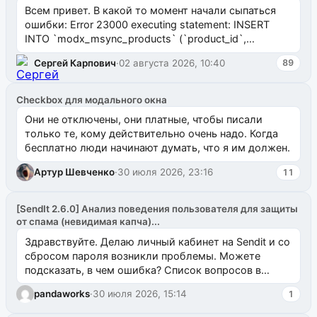
Всем привет. В какой то момент начали сыпаться
ошибки: Error 23000 executing statement: INSERT
INTO `modx_msync_products` (`product_id`,
`uuid_1c`) VALUES ...
Сергей Карпович
·
02 августа 2026, 10:40
89
Checkbox для модального окна
Они не отключены, они платные, чтобы писали
только те, кому действительно очень надо. Когда
бесплатно люди начинают думать, что я им должен.
Артур Шевченко
·
30 июля 2026, 23:16
11
[SendIt 2.6.0] Анализ поведения пользователя для защиты
от спама (невидимая капча)...
Здравствуйте. Делаю личный кабинет на Sendit и со
сбросом пароля возникли проблемы. Можете
подсказать, в чем ошибка? Список вопросов в
одноименном разделе на modx.pro пока пуст, и,...
pandaworks
·
30 июля 2026, 15:14
1