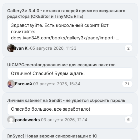
Gallery3x 3.4.0 - вставка галерей прямо из визуального
редактора (CKEditor и TinyMCE RTE)
Здравствуйте. Есть консольный скрипт Вот
почитайте:
docs.ivan345.com/books/gallery3x/page/import-
ms2galleryphp
Ivan K.
·
05 августа 2026, 11:33
2
UiCMPGenerator дополнение для создания пакетов
Отлично! Спасибо! Будем ждать.
Евгений
·
03 августа 2026, 15:34
71
Личный кабинет на Sendit - не удается сбросить пароль
Спасибо большое, все заработало)
pandaworks
·
03 августа 2026, 12:14
6
[mSync] Новая версия синхронизации с 1С