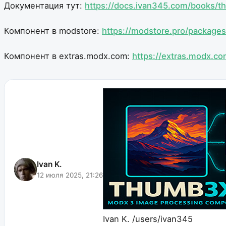
Документация тут:
https://docs.ivan345.com/books/
Компонент в modstore:
https://modstore.pro/package
Компонент в extras.modx.com:
https://extras.modx.c
Ivan K.
12 июля 2025, 21:26
Ivan K.
/users/ivan345