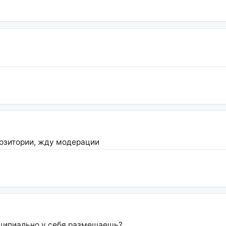
позитории, жду модерации
нципиально у себя размещаешь?