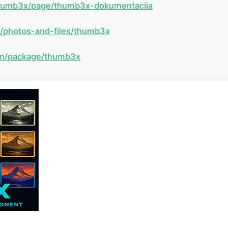
thumb3x/page/thumb3x-dokumentaciia
s/photos-and-files/thumb3x
om/package/thumb3x