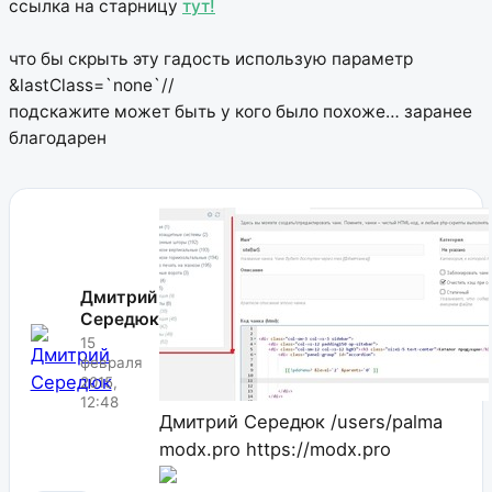
ссылка на старницу
тут!
что бы скрыть эту гадость использую параметр
&lastClass=`none`//
подскажите может быть у кого было похоже… заранее
благодарен
Дмитрий
Середюк
15
февраля
2015,
12:48
Дмитрий Середюк
/users/palma
modx.pro
https://modx.pro