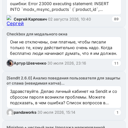
ошибки: Error 23000 executing statement: INSERT
INTO `modx_msync_products` (`product_id`,
`uuid_1c`) VALUES ...
Сергей Карпович
·
02 августа 2026, 10:40
89
Checkbox для модального окна
Они не отключены, они платные, чтобы писали
только те, кому действительно очень надо. Когда
бесплатно люди начинают думать, что я им должен.
Артур Шевченко
·
30 июля 2026, 23:16
11
[SendIt 2.6.0] Анализ поведения пользователя для защиты
от спама (невидимая капча)...
Здравствуйте. Делаю личный кабинет на Sendit и со
сбросом пароля возникли проблемы. Можете
подсказать, в чем ошибка? Список вопросов в
одноименном разделе на modx.pro пока пуст, и,...
pandaworks
·
30 июля 2026, 15:14
1
Minishop + честный знак (продажа маркированной