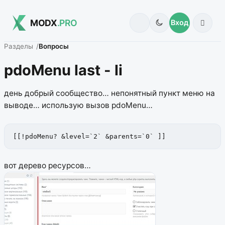
MODX
.PRO
Вход
Разделы
Вопросы
pdoMenu last - li
день добрый сообщество… непонятный пункт меню на
выводе… использую вызов pdoMenu…
[[!pdoMenu? &level=`2` &parents=`0` ]]
вот дерево ресурсов…