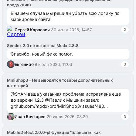
продукции)
В нашем случае мы решили убрать всю логику по
маркировке сайта.
Сергей Карпович
·
30 июля 2026, 14:57
2
Sendex 2.0 не встает на Modx 2.8.8
Спасибо, новый фикс помог.
Евгений
·
29 июля 2026, 11:06
3
MiniShop3 - Не выводятся товары дополнительных
категорий
@SYAN ваша указанная проблема исправлена еще
до версии 1.2.3 @Павлик Мышкин завел:
github.com/modx-pro/MiniShop3/issues/480
github.com/modx-pro/MiniShop3/issues/481Исправим
Иван Бочкарев
·
29 июля 2026, 08:20
3
в б...
MobileDetect 2.0.0-pl функция "планшеты как