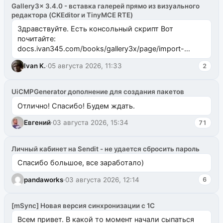
Gallery3x 3.4.0 - вставка галерей прямо из визуального
редактора (CKEditor и TinyMCE RTE)
Здравствуйте. Есть консольный скрипт Вот
почитайте:
docs.ivan345.com/books/gallery3x/page/import-
ms2galleryphp
Ivan K.
·
05 августа 2026, 11:33
2
UiCMPGenerator дополнение для создания пакетов
Отлично! Спасибо! Будем ждать.
Евгений
·
03 августа 2026, 15:34
71
Личный кабинет на Sendit - не удается сбросить пароль
Спасибо большое, все заработало)
pandaworks
·
03 августа 2026, 12:14
6
[mSync] Новая версия синхронизации с 1С
Всем привет. В какой то момент начали сыпаться