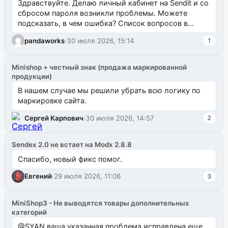
Здравствуйте. Делаю личный кабинет на Sendit и со
сбросом пароля возникли проблемы. Можете
подсказать, в чем ошибка? Список вопросов в
одноименном разделе на modx.pro пока пуст, и,...
pandaworks
·
30 июля 2026, 15:14
1
Minishop + честный знак (продажа маркированной
продукции)
В нашем случае мы решили убрать всю логику по
маркировке сайта.
Сергей Карпович
·
30 июля 2026, 14:57
2
Sendex 2.0 не встает на Modx 2.8.8
Спасибо, новый фикс помог.
Евгений
·
29 июля 2026, 11:06
3
MiniShop3 - Не выводятся товары дополнительных
категорий
@SYAN ваша указанная проблема исправлена еще