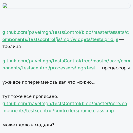
github.com/pavelmgn/testsControl/blob/master/assets/c
omponents/testscontrol/js/mgr/widgets/tests.grid.js
—
таблица
github.com/pavelmgn/testsControl/tree/master/core/com
ponents/testscontrol/processors/mgr/test
— процессоры
уже все попереименовывал что можно…
тут тоже все прописано:
github.com/pavelmgn/testsControl/blob/master/core/co
mponents/testscontrol/controllers/home.class.php
может дело в модели?