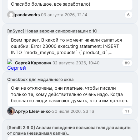
Спасибо большое, все заработало)
pandaworks
·
03 августа 2026, 12:14
6
[mSync] Новая версия синхронизации с 1С
Всем привет. В какой то момент начали сыпаться
ошибки: Error 23000 executing statement: INSERT
INTO `modx_msync_products` (`product_id`,
`uuid_1c`) VALUES ...
Сергей Карпович
·
02 августа 2026, 10:40
89
Checkbox для модального окна
Они не отключены, они платные, чтобы писали
только те, кому действительно очень надо. Когда
бесплатно люди начинают думать, что я им должен.
Артур Шевченко
·
30 июля 2026, 23:16
11
[SendIt 2.6.0] Анализ поведения пользователя для защиты
от спама (невидимая капча)...