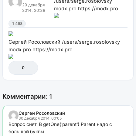
/users/serge.rosolovsky
29 декабря
modx.pro
https://modx.pro
2014, 20:38
1 468
Сергей Росоловский
/users/serge.rosolovsky
modx.pro
https://modx.pro
0
Комментарии:
1
Сергей Росоловский
30 декабря 2014, 00:05
Вопрос снят. В getOne('parent') Parent надо с
большой буквы