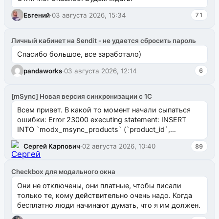
Евгений
·
03 августа 2026, 15:34
71
Личный кабинет на Sendit - не удается сбросить пароль
Спасибо большое, все заработало)
pandaworks
·
03 августа 2026, 12:14
6
[mSync] Новая версия синхронизации с 1С
Всем привет. В какой то момент начали сыпаться
ошибки: Error 23000 executing statement: INSERT
INTO `modx_msync_products` (`product_id`,
`uuid_1c`) VALUES ...
Сергей Карпович
·
02 августа 2026, 10:40
89
Checkbox для модального окна
Они не отключены, они платные, чтобы писали
только те, кому действительно очень надо. Когда
бесплатно люди начинают думать, что я им должен.