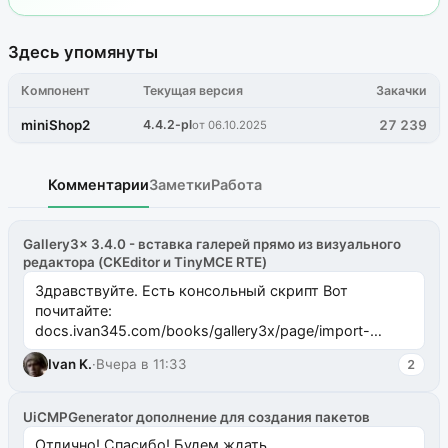
Здесь упомянуты
Компонент
Текущая версия
Закачки
miniShop2
4.4.2-pl
27 239
от 06.10.2025
Комментарии
Заметки
Работа
Gallery3x 3.4.0 - вставка галерей прямо из визуального
редактора (CKEditor и TinyMCE RTE)
Здравствуйте. Есть консольный скрипт Вот
почитайте:
docs.ivan345.com/books/gallery3x/page/import-
ms2galleryphp
Ivan K.
·
Вчера в 11:33
2
UiCMPGenerator дополнение для создания пакетов
Отлично! Спасибо! Будем ждать.