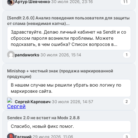
Артур Шевченко
·
30 июля 2026, 23:16
11
[SendIt 2.6.0] Анализ поведения пользователя для защиты
от спама (невидимая капча)...
Здравствуйте. Делаю личный кабинет на Sendit и со
сбросом пароля возникли проблемы. Можете
подсказать, в чем ошибка? Список вопросов в
одноименном разделе на modx.pro пока пуст, и,...
pandaworks
·
30 июля 2026, 15:14
1
Minishop + честный знак (продажа маркированной
продукции)
В нашем случае мы решили убрать всю логику по
маркировке сайта.
Сергей Карпович
·
30 июля 2026, 14:57
2
Sendex 2.0 не встает на Modx 2.8.8
Спасибо, новый фикс помог.
Евгений
·
29 июля 2026, 11:06
3