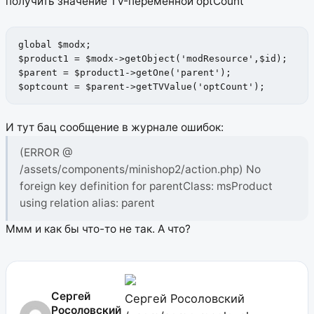
получить значение TV-переменной optCount
global $modx;

$product1 = $modx->getObject('modResource',$id);

$parent = $product1->getOne('parent');

$optcount = $parent->getTVValue('optCount');
И тут бац сообщение в журнале ошибок:
(ERROR @
/assets/components/minishop2/action.php) No
foreign key definition for parentClass: msProduct
using relation alias: parent
Ммм и как бы что-то не так. А что?
Сергей
Сергей Росоловский
Росоловский