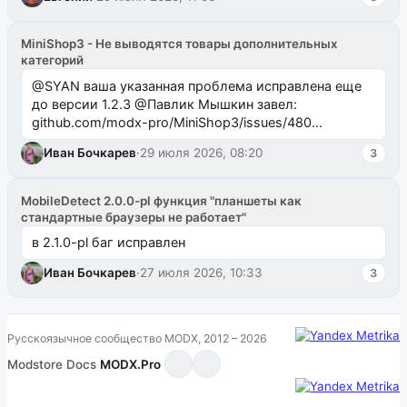
MiniShop3 - Не выводятся товары дополнительных
категорий
@SYAN ваша указанная проблема исправлена еще
до версии 1.2.3 @Павлик Мышкин завел:
github.com/modx-pro/MiniShop3/issues/480
github.com/modx-pro/MiniShop3/issues/481Исправим
Иван Бочкарев
·
29 июля 2026, 08:20
3
в б...
MobileDetect 2.0.0-pl функция "планшеты как
стандартные браузеры не работает"
в 2.1.0-pl баг исправлен
Иван Бочкарев
·
27 июля 2026, 10:33
3
Русскоязычное сообщество MODX, 2012 – 2026
Modstore
·
Docs
·
MODX.Pro
·