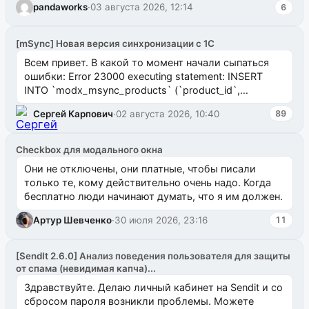
pandaworks
·
03 августа 2026, 12:14
6
[mSync] Новая версия синхронизации с 1С
Всем привет. В какой то момент начали сыпаться
ошибки: Error 23000 executing statement: INSERT
INTO `modx_msync_products` (`product_id`,
`uuid_1c`) VALUES ...
Сергей Карпович
·
02 августа 2026, 10:40
89
Checkbox для модального окна
Они не отключены, они платные, чтобы писали
только те, кому действительно очень надо. Когда
бесплатно люди начинают думать, что я им должен.
Артур Шевченко
·
30 июля 2026, 23:16
11
[SendIt 2.6.0] Анализ поведения пользователя для защиты
от спама (невидимая капча)...
Здравствуйте. Делаю личный кабинет на Sendit и со
сбросом пароля возникли проблемы. Можете