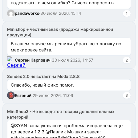
подсказать, в чем ошибка? Список вопросов в
одноименном разделе на modx.pro пока пуст, и,...
pandaworks
·
30 июля 2026, 15:14
1
Minishop + честный знак (продажа маркированной
продукции)
В нашем случае мы решили убрать всю логику по
маркировке сайта.
Сергей Карпович
·
30 июля 2026, 14:57
2
Sendex 2.0 не встает на Modx 2.8.8
Спасибо, новый фикс помог.
Евгений
·
29 июля 2026, 11:06
3
MiniShop3 - Не выводятся товары дополнительных
категорий
@SYAN ваша указанная проблема исправлена еще
до версии 1.2.3 @Павлик Мышкин завел:
github.com/modx-pro/MiniShop3/issues/480