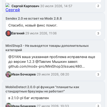
Сергей Карпович
·
30 июля 2026, 14:57
2
Sendex 2.0 не встает на Modx 2.8.8
Спасибо, новый фикс помог.
Евгений
·
29 июля 2026, 11:06
3
MiniShop3 - Не выводятся товары дополнительных
категорий
@SYAN ваша указанная проблема исправлена еще
до версии 1.2.3 @Павлик Мышкин завел:
github.com/modx-pro/MiniShop3/issues/480
github.com/modx-pro/MiniShop3/issues/481Исправим
Иван Бочкарев
·
29 июля 2026, 08:20
3
в б...
MobileDetect 2.0.0-pl функция "планшеты как
стандартные браузеры не работает"
в 2.1.0-pl баг исправлен
Иван Бочкарев
·
27 июля 2026, 10:33
3