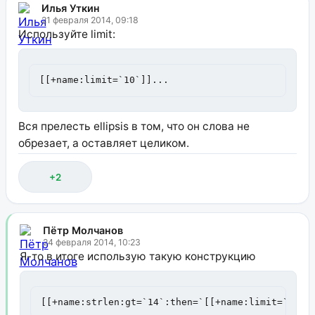
Илья Уткин
21 февраля 2014, 09:18
Используйте limit:
[[+name:limit=`10`]]...
Вся прелесть ellipsis в том, что он слова не
обрезает, а оставляет целиком.
+2
Пётр Молчанов
24 февраля 2014, 10:23
Я-то в итоге использую такую конструкцию
[[+name:strlen:gt=`14`:then=`[[+name:limit=`12`]