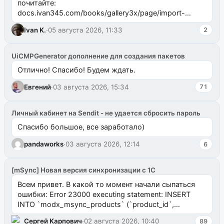
почитайте:
docs.ivan345.com/books/gallery3x/page/import-
ms2galleryphp
Ivan K.
·
05 августа 2026, 11:33
2
UiCMPGenerator дополнение для создания пакетов
Отлично! Спасибо! Будем ждать.
Евгений
·
03 августа 2026, 15:34
71
Личный кабинет на Sendit - не удается сбросить пароль
Спасибо большое, все заработало)
pandaworks
·
03 августа 2026, 12:14
6
[mSync] Новая версия синхронизации с 1С
Всем привет. В какой то момент начали сыпаться
ошибки: Error 23000 executing statement: INSERT
INTO `modx_msync_products` (`product_id`,
`uuid_1c`) VALUES ...
Сергей Карпович
·
02 августа 2026, 10:40
89